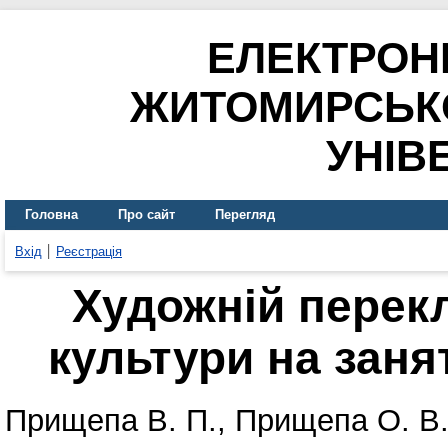
ЕЛЕКТРОН
ЖИТОМИРСЬК
УНІВ
Головна
Про сайт
Перегляд
Вхід
Реєстрація
Художній перек
культури на заня
Прищепа В. П.
,
Прищепа О. В