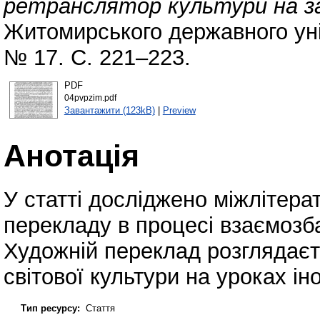
ретранслятор культури на за
Житомирського державного уні
№ 17. С. 221–223.
PDF
04pvpzim.pdf
Завантажити (123kB)
|
Preview
Анотація
У статті досліджено міжлітерат
перекладу в процесі взаємозб
Художній переклад розглядаєть
світової культури на уроках ін
Тип ресурсу:
Стаття