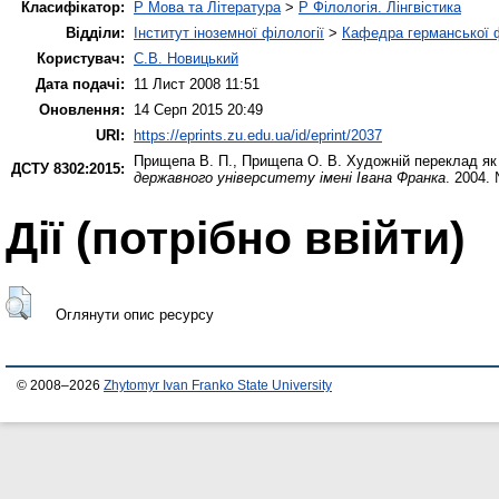
Класифікатор:
P Мова та Література
>
P Філологія. Лінгвістика
Відділи:
Інститут іноземної філології
>
Кафедра германської фі
Користувач:
С.В. Новицький
Дата подачі:
11 Лист 2008 11:51
Оновлення:
14 Серп 2015 20:49
URI:
https://eprints.zu.edu.ua/id/eprint/2037
Прищепа В. П.
,
Прищепа О. В.
Художній переклад як 
ДСТУ 8302:2015:
державного університету імені Івана Франка
. 2004.
Дії ​​(потрібно ввійти)
Оглянути опис ресурсу
© 2008–2026
Zhytomyr Ivan Franko State University