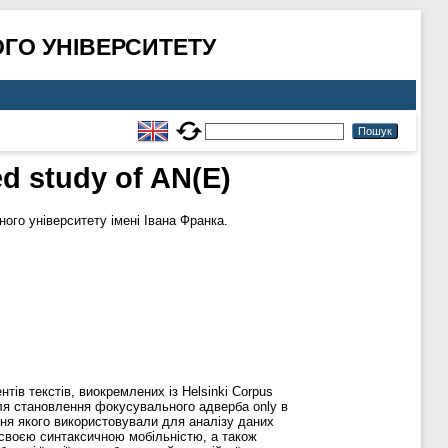
ГО УНІВЕРСИТЕТУ
d study of AN(E)
го університету імені Івана Франка.
ів текстів, виокремлених із Helsinki Corpus
 для становлення фокусувального адверба only в
ення якого використовували для аналізу даних
 своєю синтаксичною мобільністю, а також