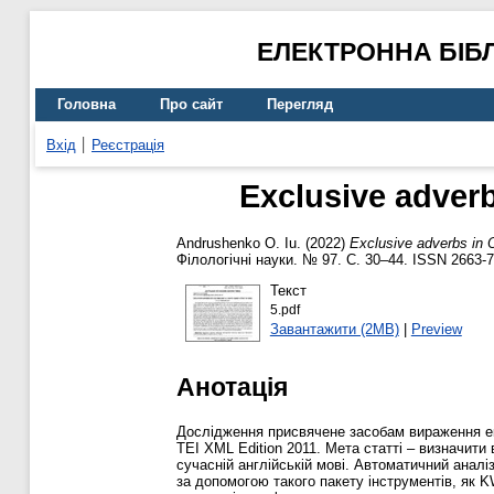
ЕЛЕКТРОННА БІБ
Головна
Про сайт
Перегляд
Вхід
Реєстрація
Exclusive adver
Andrushenko O. Iu.
(2022)
Exclusive adverbs in 
Філологічні науки. № 97. С. 30–44. ISSN 2663-
Текст
5.pdf
Завантажити (2MB)
|
Preview
Анотація
Дослідження присвячене засобам вираження екс
TEI XML Edition 2011. Мета статті – визначити
сучасній англійській мові. Автоматичний аналі
за допомогою такого пакету інструментів, як 