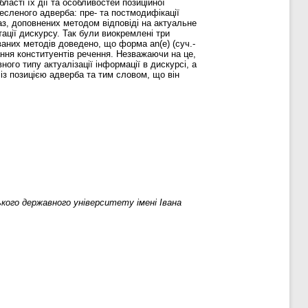
асті їх дії та особливостей позиційної
ресленого адверба: пре- та постмодифікації
аз, доповнених методом відповіді на актуальне
ації дискурсу. Так були виокремлені три
ваних методів доведено, що форма an(e) (суч.-
ння конституентів речення. Незважаючи на це,
ого типу актуалізації інформації в дискурсі, а
із позицією адверба та тим словом, що він
кого державного університету імені Івана