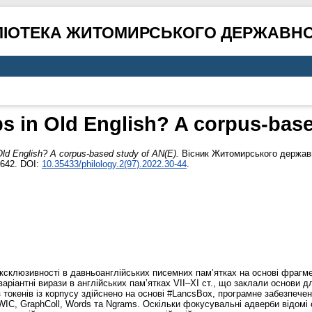
ЛІОТЕКА ЖИТОМИРСЬКОГО ДЕРЖАВНО
bs in Old English? A corpus-base
Old English? A corpus-based study of AN(E).
Вісник Житомирського державно
7642. DOI:
10.35433/philology.2(97).2022.30-44
.
клюзивності в давньоанглійських писемних пам’ятках на основі фрагмент
 варіантні вирази в англійських пам’ятках VII–XI ст., що заклали основи
з токенів із корпусу здійснено на основі #LancsBox, програмне забезпеч
KWIC, GraphColl, Words та Ngrams. Оскільки фокусувальні адверби відомі