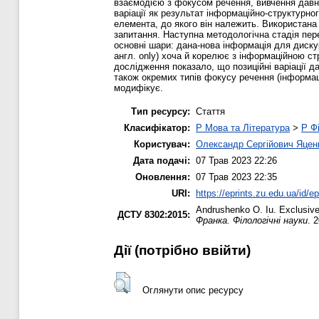
взаємодією з фокусом речення, вивчення давнь
варіації як результат інформаційно-структурно
елемента, до якого він належить. Використана
запитання. Наступна методологічна стадія пер
основні шари: дана-нова інформація для дискур
англ. only) хоча й корелює з інформаційною с
дослідження показало, що позиційні варіації д
також окремих типів фокусу речення (інформац
модифікує.
Тип ресурсу:
Стаття
Класифікатор:
P Мова та Література
>
P Фі
Користувач:
Олександр Сергійович Яцен
Дата подачі:
07 Трав 2023 22:26
Оновлення:
07 Трав 2023 22:35
URI:
https://eprints.zu.edu.ua/id/e
Andrushenko O. Iu.
Exclusive
ДСТУ 8302:2015:
Франка. Філологічні науки
. 
Дії ​​(потрібно ввійти)
Оглянути опис ресурсу