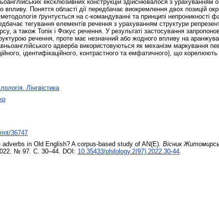
оанглійських ексклюзивних конструкцій здійснювалося з урахуванням обл
го впливу. Поняття області дії передбачає виокремлення двох позицій ок
 методологія ґрунтується на с-командуванні та принципі непроникності ф
едбачає тегування елементів речення з урахуванням структури репрезент
су, а також Топік і Фокус речення. У результаті застосування запропоно
труктурою речення, проте має незначний або жодного впливу на аранжува
авньоанглійського адверба використовуються як механізм маркування певн
ійного, ідентифікаційного, контрастного та емфатичного), що корелюють 
лологія. Лінгвістика
ко
print/36747
 adverbs in Old English? A corpus-based study of AN(E).
Вісник Житомирсь
2022. № 97. С. 30–44. DOI:
10.35433/philology.2(97).2022.30-44
.