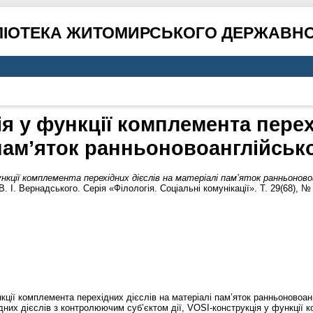
ЛІОТЕКА ЖИТОМИРСЬКОГО ДЕРЖАВНО
я у функції комплемента перех
пам’яток ранньоновоанглійськ
нкції комплемента перехідних дієслів на матеріалі пам’яток ранньоновоа
. І. Вернадського. Серія «Філологія. Соціальні комунікації». Т. 29(68), № 
нкції комплемента перехідних дієслів на матеріалі пам’яток ранньоновоа
дних дієслів з контролюючим суб’єктом дії, VOSI-конструкція у функції 