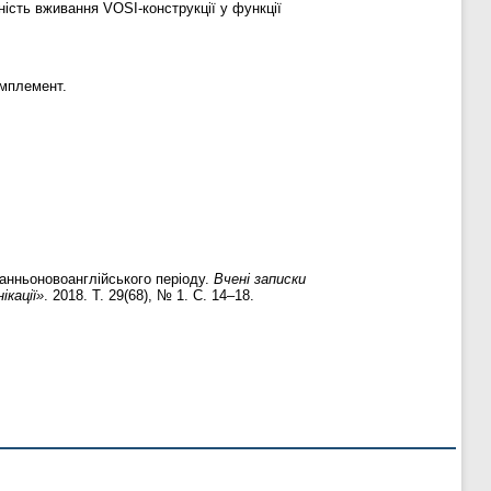
ність вживання VOSI-конструкції у функції
омплемент.
ранньоновоанглійського періоду.
Вчені записки
ікації»
. 2018. Т. 29(68), № 1. С. 14–18.