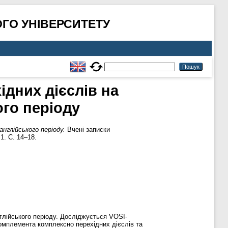
ГО УНІВЕРСИТЕТУ
ідних дієслів на
ого періоду
нглійського періоду.
Вчені записки
1. С. 14–18.
нглійського періоду. Досліджується VOSI-
комплемента комплексно перехідних дієслів та