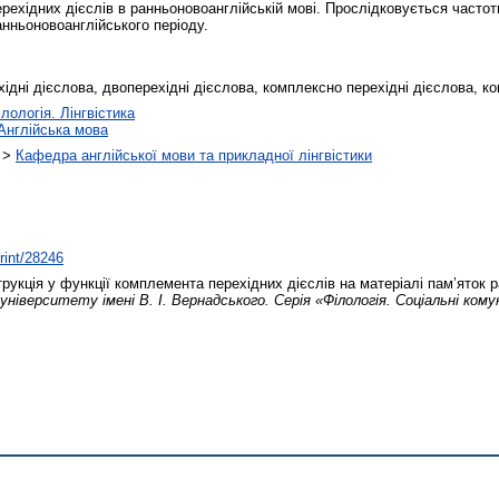
рехідних дієслів в ранньоновоанглійській мові. Прослідковується частот
анньоновоанглійського періоду.
ідні дієслова, двоперехідні дієслова, комплексно перехідні дієслова, к
лологія. Лінгвістика
Англійська мова
>
Кафедра англійської мови та прикладної лінгвістики
print/28246
укція у функції комплемента перехідних дієслів на матеріалі пам’яток 
університету імені В. І. Вернадського. Серія «Філологія. Соціальні комун