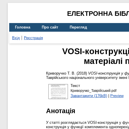
ЕЛЕКТРОННА БІБ
Головна
Про сайт
Перегляд
Вхід
Реєстрація
VOSI-конструкці
матеріалі 
Криворучко Т. В.
(2018)
VOSI-конструкція у фу
Таврійського національного університету імені В
Текст
Криворучко_Таврійський.pdf
Завантажити (176kB)
|
Preview
Анотація
У статті розглядається VOSI-конструкція у фу
конструкція у функції комплемента одноперехі