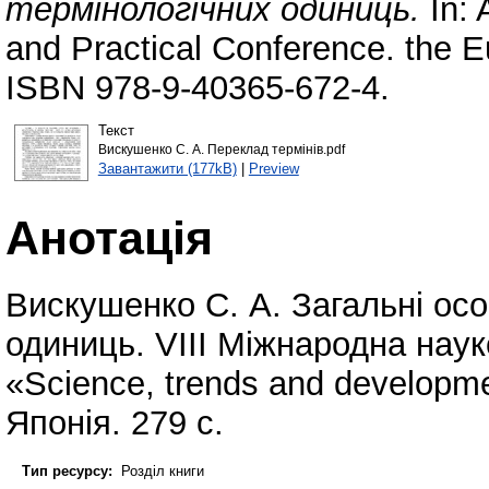
термінологічних одиниць.
In: 
and Practical Conference. the 
ISBN 978-9-40365-672-4.
Текст
Вискушенко С. А. Переклад термінів.pdf
Завантажити (177kB)
|
Preview
Анотація
Вискушенко С. А. Загальні осо
одиниць. VIII Міжнародна нау
«Science, trends and developme
Японія. 279 с.
Тип ресурсу:
Розділ книги