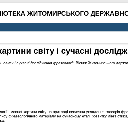
ЛІОТЕКА ЖИТОМИРСЬКОГО ДЕРЖАВНО
артини світу і сучасні дослід
 світу і сучасні дослідження фразеології.
Вісник Житомирського державн
логії і мовної картини світу на прикладі вивчення укладання глосарія фр
пису фразеологічного матеріалу на сучасному етапі розвитку лінгвістики
ка.