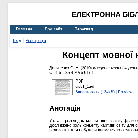
ЕЛЕКТРОННА БІБ
Головна
Про сайт
Перегляд
Вхід
Реєстрація
Концепт мовної к
Денисенко С. Н.
(2010)
Концепт мовної картини
С. 3–6. ISSN 2076-6173.
PDF
vip51_1.pdf
Завантажити (134kB)
|
Preview
Анотація
У статті розглядається питання зв’язку фразео
Досліджено роль концепту картини світу для о
релевантні для побудови ідіоматичного словни