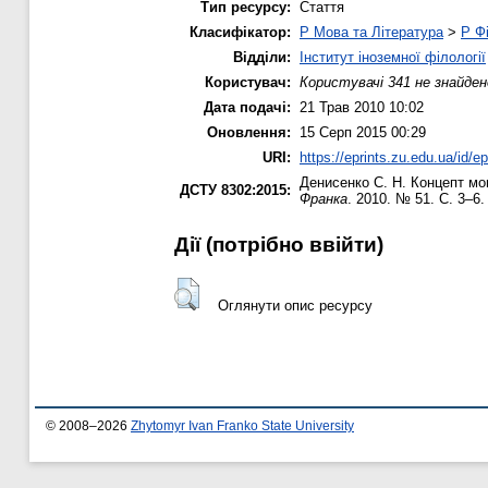
Тип ресурсу:
Стаття
Класифікатор:
P Мова та Література
>
P Фі
Відділи:
Інститут іноземної філології
Користувач:
Користувачі 341 не знайден
Дата подачі:
21 Трав 2010 10:02
Оновлення:
15 Серп 2015 00:29
URI:
https://eprints.zu.edu.ua/id/ep
Денисенко С. Н.
Концепт мов
ДСТУ 8302:2015:
Франка
. 2010. № 51. С. 3–6.
Дії ​​(потрібно ввійти)
Оглянути опис ресурсу
© 2008–2026
Zhytomyr Ivan Franko State University