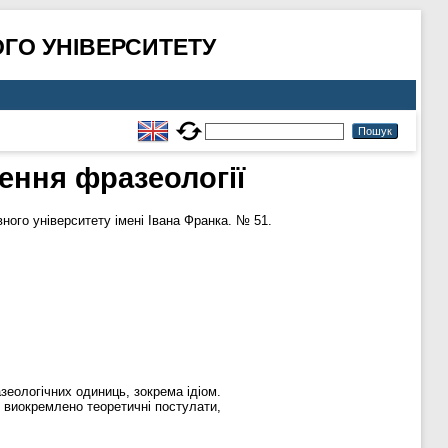
ГО УНІВЕРСИТЕТУ
ження фразеології
ого університету імені Івана Франка. № 51.
азеологічних одиниць, зокрема ідіом.
, виокремлено теоретичні постулати,