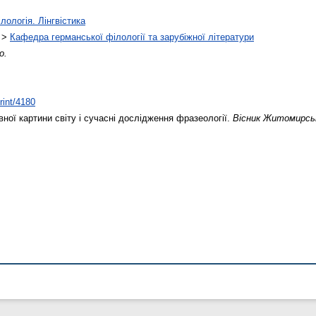
лологія. Лінгвістика
>
Кафедра германської філології та зарубіжної літератури
о.
rint/4180
ної картини світу і сучасні дослідження фразеології.
Вісник Житомирськ