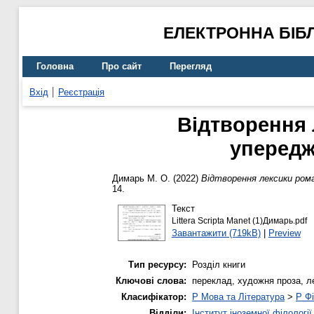
ЕЛЕКТРОННА БІБ
Головна
Про сайт
Перегляд
Вхід
Реєстрація
Відтворення 
упередж
Димарь М. О.
(2022)
Відтворення лексики рома
14.
Текст
Littera Scripta Manet (1)Димарь.pdf
Завантажити (719kB)
|
Preview
Тип ресурсу:
Розділ книги
Ключові слова:
переклад, художня проза, л
Класифікатор:
P Мова та Література
>
P Фі
Відділи:
Інститут іноземної філології