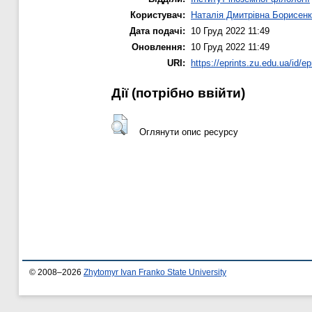
Користувач:
Наталія Дмитрівна Борисен
Дата подачі:
10 Груд 2022 11:49
Оновлення:
10 Груд 2022 11:49
URI:
https://eprints.zu.edu.ua/id/ep
Дії ​​(потрібно ввійти)
Оглянути опис ресурсу
© 2008–2026
Zhytomyr Ivan Franko State University