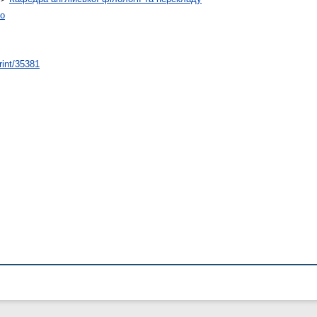
ко
rint/35381