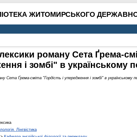
ЛІОТЕКА ЖИТОМИРСЬКОГО ДЕРЖАВНО
лексики роману Сета Ґрема-сміт
ення і зомбі" в українському п
ну Сета Ґрема-сміта "Гордість і упередження і зомбі" в українському пе
ексика
лологія. Лінгвістика
>
Кафедра англійської філології та перекладу