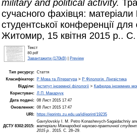
military and political activity.
Тра
сучасного фахівця: матеріали
студентської конференції для 
Житомир, 15 квітня 2015 р.. С.
Текст
80.pdf
Завантажити (170kB)
|
Preview
Тип ресурсу:
Стаття
Класифікатор:
P Мова та Література
>
P Філологія. Лінгвістика
Відділи:
Інститут іноземної філології
>
Кафедра іноземних мов 
Користувач:
Л.П. Макарчук
Дата подачі:
08 Лист 2015 17:47
Оновлення:
08 Лист 2015 17:47
URI:
https://eprints.zu.edu.ua/id/eprint/19235
Gavrylovskiy I. M.
Petro Konashevych-Sagaidachniy and hi
ДСТУ 8302:2015:
матеріали Міжнародної науково-практичної студент
2015 р.
. 2015. С. 28–29.