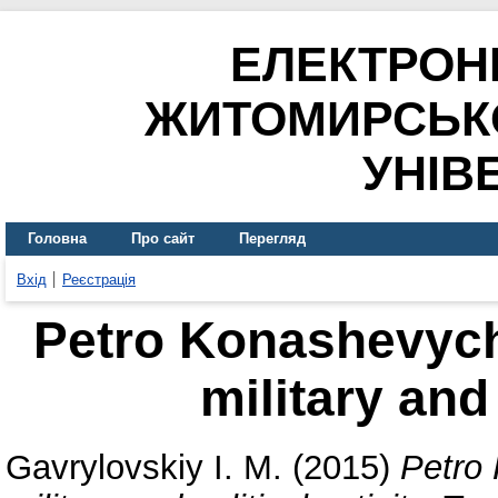
ЕЛЕКТРОН
ЖИТОМИРСЬК
УНІВ
Головна
Про сайт
Перегляд
Вхід
Реєстрація
Petro Konashevych
military and 
Gavrylovskiy I. M.
(2015)
Petro