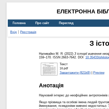
ЕЛЕКТРОННА БІБ
Головна
Про сайт
Перегляд
Вхід
Реєстрація
З іст
Наливайко М. Я.
(2022)
З історії вивчення нео
159–170. ISSN 2663-7642. DOI:
10.35433/philolo
Текст
16.pdf
Завантажити (821kB)
|
Preview
Анотація
Науковий інтерес до неофіційних антропонімів
Якщо прізвища та особові імена людей ґрунтовн
йменування, псевдоніми вивчені недостатньо. У