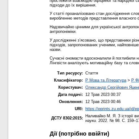
простежити взаємодію офіційної та народної си
підходи до їх вирішення.
У статті проаналізовано стан дослідження слов
виробленню методів представлення власного ф
Надзвичайно цінними для української антропон
антропоніміки.
У дослідженні з’ясовано, що представники різн
підходів, запропонованих ученими, найповніше
назви.
Сучасні ономасти вдосконалили й поглибили ная
Лінгвісти аналізують мотиваційну базу та слов
Тип ресурсу:
Стаття
Класифікатор:
P Мова та Література
>
P Фі
Користувач:
Олександр Сергійович Яцен
Дата подачі:
12 Трав 2023 00:37
Оновлення:
12 Трав 2023 00:46
URI:
https://eprints.zu.edu.ua/id/e
Наливайко М. Я.
З історії в
ДСТУ 8302:2015:
науки
. 2022. № 98. С. 159–1
Дії ​​(потрібно ввійти)