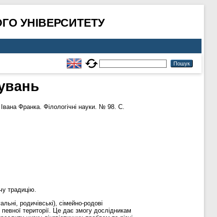
ГО УНІВЕРСИТЕТУ
нувань
Івана Франка. Філологічні науки. № 98. С.
чу традицію.
льні, родичівські), сімейно-родові
 певної території. Це дає змогу дослідникам