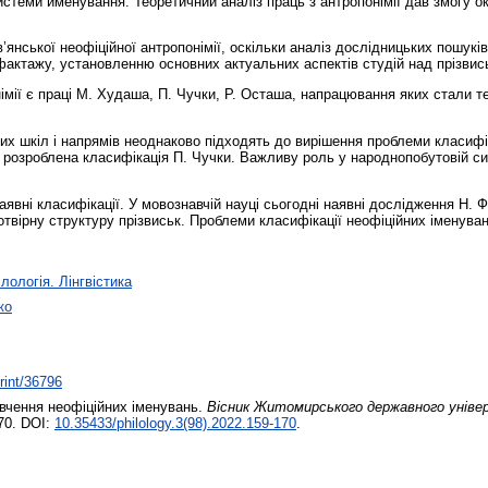
стеми йменування. Теоретичний аналіз праць з антропонімії дав змогу ок
’янської неофіційної антропонімії, оскільки аналіз дослідницьких пошук
актажу, установленню основних актуальних аспектів студій над прізви
імії є праці М. Худаша, П. Чучки, Р. Осташа, напрацювання яких стали 
их шкіл і напрямів неоднаково підходять до вирішення проблеми класифік
 розроблена класифікація П. Чучки. Важливу роль у народнопобутовій си
вні класифікації. У мовознавчій науці сьогодні наявні дослідження Н. Ф
отвірну структуру прізвиськ. Проблеми класифікації неофіційних іменуван
лологія. Лінгвістика
ко
print/36796
ивчення неофіційних іменувань.
Вісник Житомирського державного універс
70. DOI:
10.35433/philology.3(98).2022.159-170
.