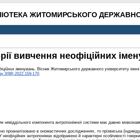
ЛІОТЕКА ЖИТОМИРСЬКОГО ДЕРЖАВНО
орії вивчення неофіційних іме
фіційних іменувань.
Вісник Житомирського державного університету імені 
gy.3(98).2022.159-170
.
 як невіддільного компонента антропонімної системи має давню мовознав
о проаналізовано в ономастичних дослідженнях, то прізвиська (індивідуа
 неофіційних антропонімах відображено й характерні особливості говірки