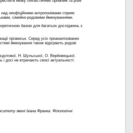
реслити низку лінгвістичних проблем та різні
ів над неофіційними антропонімами сприяє
ськами, сімейно-родовими йменуваннями.
теоретичною базою для багатьох досліджень з
ації прізвиськ. Серед усіх проаналізованих
стемі йменування також відіграють родові
єдотової, Н. Шульської, О. Вербовецької.
ь і досі не втрачають своєї актуальності.
итету імені Івана Франка. Філологічні