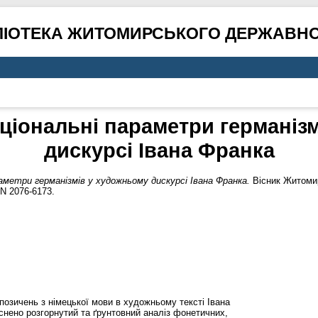
ЛІОТЕКА ЖИТОМИРСЬКОГО ДЕРЖАВНО
іональні параметри германіз
дискурсі Івана Франка
метри германізмів у художньому дискурсі Івана Франка.
Вісник Житомир
SN 2076-6173.
озичень з німецької мови в художньому тексті Івана
йснено розгорнутий та ґрунтовний аналіз фонетичних,