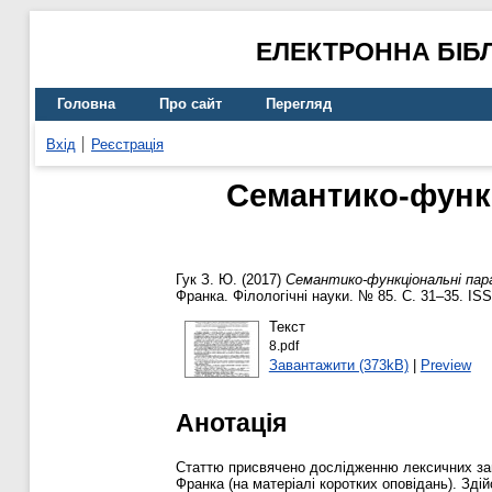
ЕЛЕКТРОННА БІБ
Головна
Про сайт
Перегляд
Вхід
Реєстрація
Семантико-функц
Гук З. Ю.
(2017)
Семантико-функціональні пара
Франка. Філологічні науки. № 85. С. 31–35. IS
Текст
8.pdf
Завантажити (373kB)
|
Preview
Анотація
Статтю присвячено дослідженню лексичних зап
Франка (на матеріалі коротких оповідань). Зді