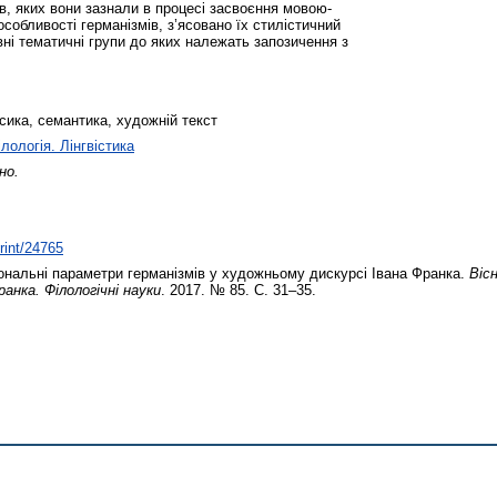
в, яких вони зазнали в процесі засвоєння мовою-
особливості германізмів, з’ясовано їх стилістичний
вні тематичні групи до яких належать запозичення з
сика, семантика, художній текст
лологія. Лінгвістика
но.
print/24765
нальні параметри германізмів у художньому дискурсі Івана Франка.
Віс
анка. Філологічні науки
. 2017. № 85. С. 31–35.