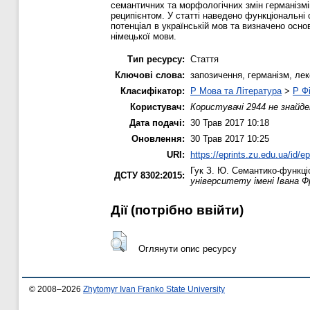
семантичних та морфологічних змін германізмі
реципієнтом. У статті наведено функціональні 
потенціал в українській мов та визначено осно
німецької мови.
Тип ресурсу:
Стаття
Ключові слова:
запозичення, германізм, лек
Класифікатор:
P Мова та Література
>
P Фі
Користувач:
Користувачі 2944 не знайде
Дата подачі:
30 Трав 2017 10:18
Оновлення:
30 Трав 2017 10:25
URI:
https://eprints.zu.edu.ua/id/e
Гук З. Ю.
Семантико-функціо
ДСТУ 8302:2015:
університету імені Івана Фр
Дії ​​(потрібно ввійти)
Оглянути опис ресурсу
© 2008–2026
Zhytomyr Ivan Franko State University