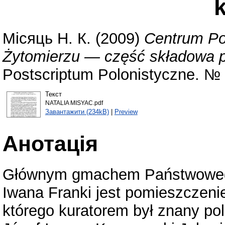
k
Місяць Н. К.
(2009)
Centrum Po
Żytomierzu — część składowa po
Postscriptum Polonistyczne. № 
Текст
NATALIA MISYAC.pdf
Завантажити (234kB)
|
Preview
Анотація
Głównym gmachem Państwowego
Iwana Franki jest pomieszczen
którego kuratorem był znany pol