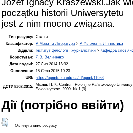
Józef Ignacy Kraszewski.Jak w
początku historii Uniwersytetu
jest z nim mocno związana.
Тип ресурсу:
Стаття
Класифікатор:
P Мова та Література
>
P Філологія. Лінгвістика
Відділи:
Інститут філології і журналістики
>
Кафедра слов’янсь
Користувач:
Я.В. Величенко
Дата подачі:
27 Лип 2014 13:32
Оновлення:
15 Серп 2015 10:23
URI:
https://eprints.zu.edu.ua/id/eprint/11953
Місяць Н. К.
Centrum Polonijne Państwowego Uniwersyte
ДСТУ 8302:2015:
Polonistyczne
. 2009. № 1 (3).
Дії ​​(потрібно ввійти)
Оглянути опис ресурсу