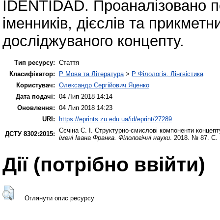
IDENTIDAD. Проаналізовано по
іменників, дієслів та прикметн
досліджуваного концепту.
Тип ресурсу:
Стаття
Класифікатор:
P Мова та Література
>
P Філологія. Лінгвістика
Користувач:
Олександр Сергійович Яценко
Дата подачі:
04 Лип 2018 14:14
Оновлення:
04 Лип 2018 14:23
URI:
https://eprints.zu.edu.ua/id/eprint/27289
Сєчіна С. І.
Структурно-смислові компоненти концепт
ДСТУ 8302:2015:
імені Івана Франка. Філологічні науки
. 2018. № 87. С.
Дії ​​(потрібно ввійти)
Оглянути опис ресурсу