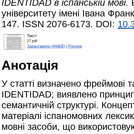
IDENTIDAD в іспанській мові.
В
університету імені Івана Франк
147. ISSN 2076-6173. DOI:
10.
Текст
27.pdf
Завантажити (444kB)
|
Preview
Анотація
У статті визначено фреймові т
IDENTIDAD; виявлено принципи
семантичній структурі. Конце
матеріалі іспаномовних лекси
мовні засоби, що використову