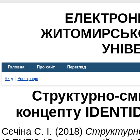
ЕЛЕКТРОН
ЖИТОМИРСЬК
УНІВ
Головна
Про сайт
Перегляд
Вхід
Реєстрація
Структурно-см
концепту IDENTID
Сєчіна С. І.
(2018)
Структурно