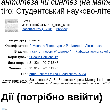
антитеза чи синтез (на мате
tiro: Студентський науково-лі
Текст
Закалюжний SEMPER_TIRO_6.pdf
Завантажити (153kB)
|
Preview
Тип ресурсу:
Стаття
Класифікатор:
P Мова та Література
>
P Філологія. Лінгвістика
Відділи:
Інститут іноземної філології
>
Кафедра германської фі
Користувач:
Оксана Борковська
Дата подачі:
31 Жовт 2017 13:46
Оновлення:
31 Жовт 2017 13:46
URI:
https://eprints.zu.edu.ua/id/eprint/25584
Закалюжний Л. В.
,
Власенко Карина
Митець і світ: т
ДСТУ 8302:2015:
Студентський науково-літературний часопис
. 2017
Дії ​​(потрібно ввійти)