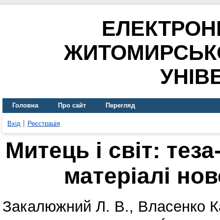
ЕЛЕКТРОН
ЖИТОМИРСЬК
УНІВ
Головна
Про сайт
Перегляд
Вхід
Реєстрація
Митець і світ: теза
матеріалі но
Закалюжний Л. В.
,
Власенко К