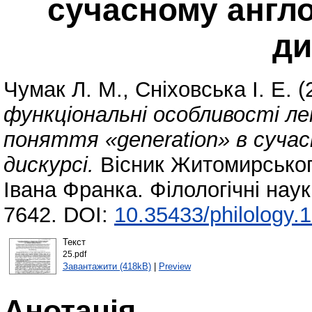
сучасному англ
ди
Чумак Л. М.
,
Сніховська І. Е.
(
функціональні особливості л
поняття «generation» в суча
дискурсі.
Вісник Житомирського
Івана Франка. Філологічні нау
7642. DOI:
10.35433/philology.
Текст
25.pdf
Завантажити (418kB)
|
Preview
Анотація