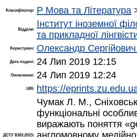
P Мова та Література
Класифікатор:
Інститут іноземної філ
Відділи:
та прикладної лінгвіст
Олександр Сергійович
Користувач:
24 Лип 2019 12:15
Дата подачі:
24 Лип 2019 12:24
Оновлення:
https://eprints.zu.edu.u
URI:
Чумак Л. М.
,
Сніховськ
функціональні особлив
виражають поняття «ge
англомовному медійно
ДСТУ 8302:2015: