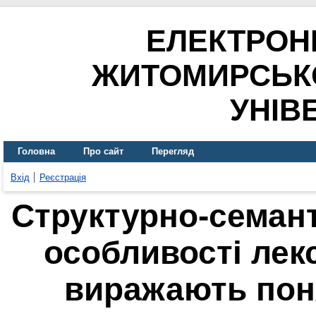
ЕЛЕКТРОН
ЖИТОМИРСЬК
УНІВ
Головна
Про сайт
Перегляд
Вхід
Реєстрація
Структурно-семант
особливості лек
виражають поня