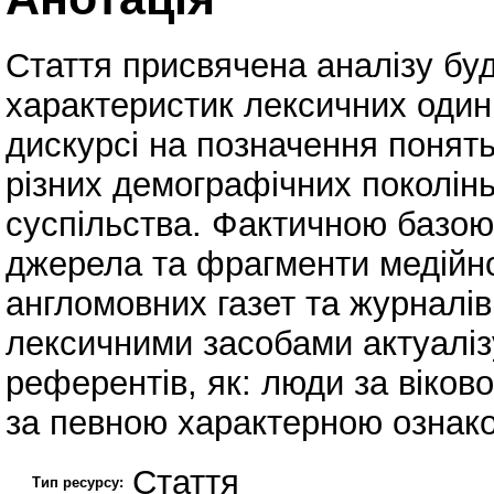
Стаття присвячена аналізу бу
характеристик лексичних оди
дискурсі на позначення понять
різних демографічних поколін
суспільства. Фактичною базою
джерела та фрагменти медійно
англомовних газет та журналів
лексичними засобами актуаліз
референтів, як: люди за віков
за певною характерною ознако
Стаття
Тип ресурсу: