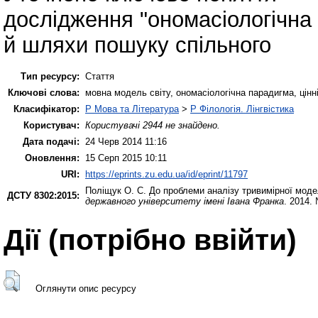
дослідження "ономасіологічна
й шляхи пошуку спільного
Тип ресурсу:
Стаття
Ключові слова:
мовна модель світу, ономасіологічна парадигма, цінні
Класифікатор:
P Мова та Література
>
P Філологія. Лінгвістика
Користувач:
Користувачі 2944 не знайдено.
Дата подачі:
24 Черв 2014 11:16
Оновлення:
15 Серп 2015 10:11
URI:
https://eprints.zu.edu.ua/id/eprint/11797
Поліщук О. С.
До проблеми аналізу тривимірної моделі
ДСТУ 8302:2015:
державного університету імені Івана Франка
. 2014.
Дії ​​(потрібно ввійти)
Оглянути опис ресурсу