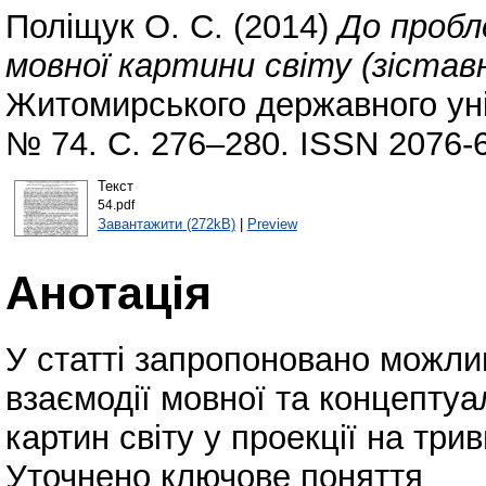
Поліщук О. С.
(2014)
До пробл
мовної картини світу (зістав
Житомирського державного уні
№ 74. С. 276–280. ISSN 2076-
Текст
54.pdf
Завантажити (272kB)
|
Preview
Анотація
У статті запропоновано можлив
взаємодії мовної та концептуа
картин світу у проекції на три
Уточнено ключове поняття