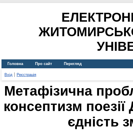
ЕЛЕКТРОН
ЖИТОМИРСЬК
УНІВ
Головна
Про сайт
Перегляд
Вхід
Реєстрація
Метафізична проб
консептизм поезії
єдність з