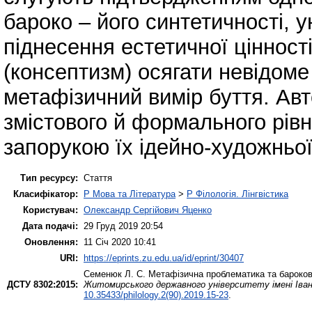
бароко – його синтетичності, у
піднесення естетичної цінност
(консептизм) осягати невідоме
метафізичний вимір буття. Ав
змістового й формального рівн
запорукою їх ідейно-художньої
Тип ресурсу:
Стаття
Класифікатор:
P Мова та Література
>
P Філологія. Лінгвістика
Користувач:
Олександр Сергійович Яценко
Дата подачі:
29 Груд 2019 20:54
Оновлення:
11 Січ 2020 10:41
URI:
https://eprints.zu.edu.ua/id/eprint/30407
Семенюк Л. С.
Метафізична проблематика та барокови
ДСТУ 8302:2015:
Житомирського державного університету імені Івана
10.35433/philology.2(90).2019.15-23
.