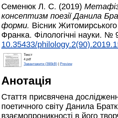
Семенюк Л. С.
(2019)
Метафіз
консептизм поезії Данила Бра
форми.
Вісник Житомирського 
Франка. Філологічні науки. № 
10.35433/philology.2(90).2019.
Текст
4.pdf
Завантажити (390kB)
|
Preview
Анотація
Стаття присвячена дослідженн
поетичного світу Данила Братк
взаємопроникності в його твор