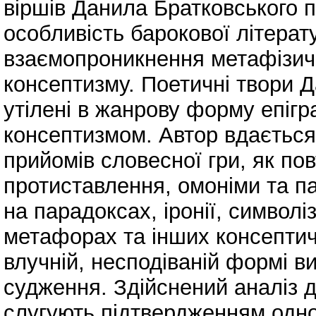
віршів Данила Братковського 
особливість барокової літерату
взаємопроникнення метафізичн
консептизму. Поетичні твори 
утілені в жанрову форму епігр
консептизмом. Автор вдається 
прийомів словесної гри, як пов
протиставлення, омоніми та па
на парадоксах, іронії, символі
метафорах та інших консептич
влучній, несподіваній формі ви
судження. Здійснений аналіз д
слугують підтвердженням одно