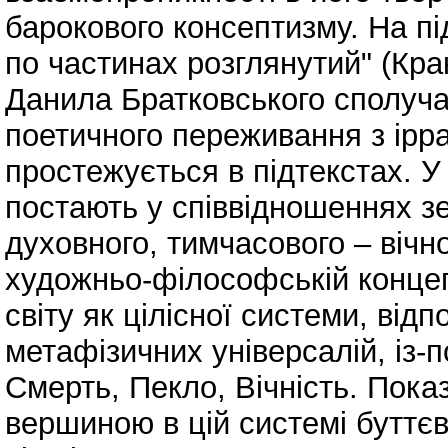
барокового консептизму. На під
по частинах розглянутий" (Крак
Данила Братковського сполуча
поетичного переживання з ірр
простежується в підтекстах. У 
постають у співвідношеннях зе
духовного, тимчасового – віч
художньо-філософській концеп
світу як цілісної системи, від
метафізичних універсалій, із-
Смерть, Пекло, Вічність. Пок
вершиною в цій системі буттє