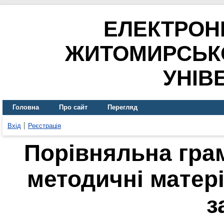
ЕЛЕКТРОН
ЖИТОМИРСЬК
УНІВ
Головна
Про сайт
Перегляд
Вхід
Реєстрація
Порівняльна грам
методичні матер
з