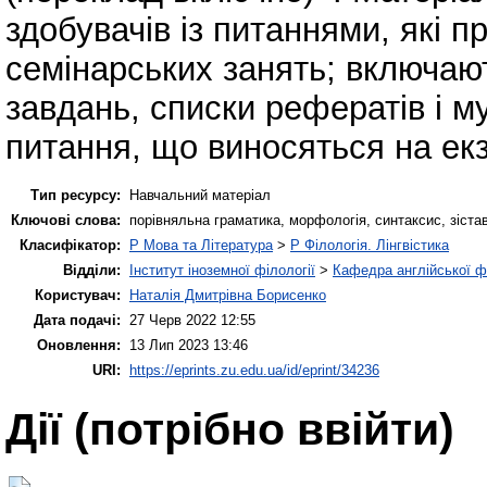
здобувачів із питаннями, які 
семінарських занять; включаю
завдань, списки рефератів і м
питання, що виносяться на ек
Тип ресурсу:
Навчальний матеріал
Ключові слова:
порівняльна граматика, морфологія, синтаксис, зіста
Класифікатор:
P Мова та Література
>
P Філологія. Лінгвістика
Відділи:
Інститут іноземної філології
>
Кафедра англійської ф
Користувач:
Наталія Дмитрівна Борисенко
Дата подачі:
27 Черв 2022 12:55
Оновлення:
13 Лип 2023 13:46
URI:
https://eprints.zu.edu.ua/id/eprint/34236
Дії ​​(потрібно ввійти)