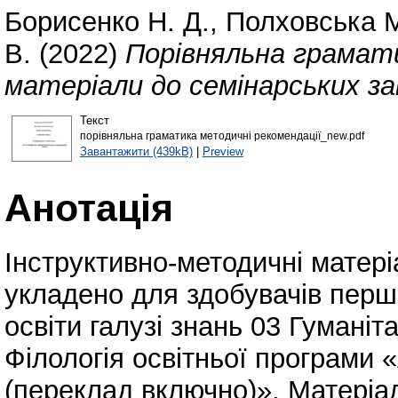
Борисенко Н. Д.
,
Полховська М
В.
(2022)
Порівняльна грамат
матеріали до семінарських з
Текст
порівняльна граматика методичні рекомендації_new.pdf
Завантажити (439kB)
|
Preview
Анотація
Інструктивно-методичні матері
укладено для здобувачів першо
освіти галузі знань 03 Гуманіт
Філологія освітньої програми 
(переклад включно)». Матеріа