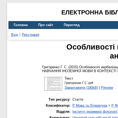
ЕЛЕКТРОННА БІБ
Головна
Про сайт
Перегляд
Вхід
Реєстрація
Особливості 
а
Григоренко Г. С.
(2015)
Особливості вербалізац
НАВЧАННЯ ІНОЗЕМНОЇ МОВИ В КОНТЕКСТІ 
Текст
Григоренко Г.С..pdf
Завантажити (190kB)
|
Preview
Тип ресурсу:
Стаття
Класифікатор:
P Мова та Література
>
P Фі
Відділи:
Інститут іноземної філології
Користувач:
Unnamed user with email
nat