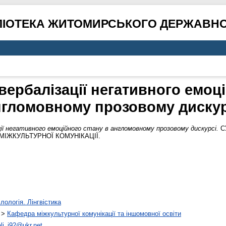
ЛІОТЕКА ЖИТОМИРСЬКОГО ДЕРЖАВНО
вербалізації негативного емоці
нгломовному прозовому дискур
ії негативного емоційного стану в англомовному прозовому дискурсі.
С
МІЖКУЛЬТУРНОЇ КОМУНІКАЦІЇ.
лологія. Лінгвістика
>
Кафедра міжкультурної комунікації та іншомовної освіти
ali_i92@ukr.net