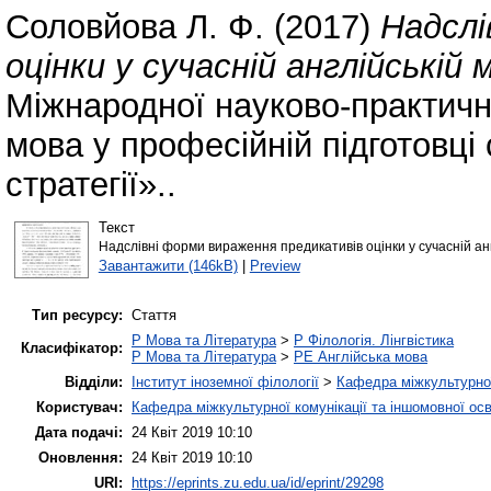
Соловйова Л. Ф.
(2017)
Надслі
оцінки у сучасній англійській м
Міжнародної науково-практичн
мова у професійній підготовці 
стратегії»..
Текст
Надслівні форми вираження предикативів оцінки у сучасній анг
Завантажити (146kB)
|
Preview
Тип ресурсу:
Стаття
P Мова та Література
>
P Філологія. Лінгвістика
Класифікатор:
P Мова та Література
>
PE Англійська мова
Відділи:
Інститут іноземної філології
>
Кафедра міжкультурної 
Користувач:
Кафедра міжкультурної комунікації та іншомовної осв
Дата подачі:
24 Квіт 2019 10:10
Оновлення:
24 Квіт 2019 10:10
URI:
https://eprints.zu.edu.ua/id/eprint/29298