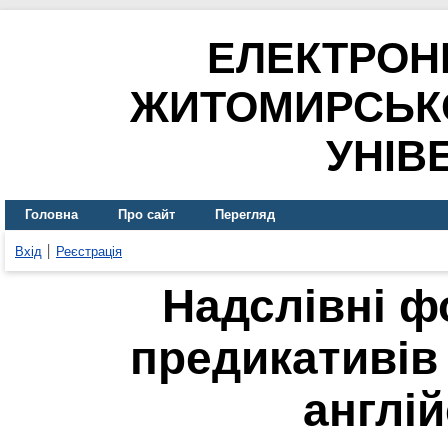
ЕЛЕКТРОН
ЖИТОМИРСЬК
УНІВ
Головна
Про сайт
Перегляд
Вхід
Реєстрація
Надслівні 
предикативів 
англій