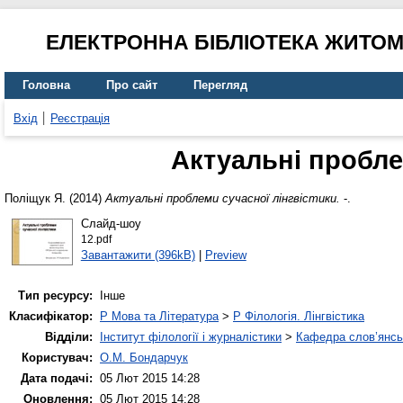
ЕЛЕКТРОННА БІБЛІОТЕКА ЖИТО
Головна
Про сайт
Перегляд
Вхід
Реєстрація
Актуальні пробле
Поліщук Я.
(2014)
Актуальні проблеми сучасної лінгвістики.
-.
Слайд-шоу
12.pdf
Завантажити (396kB)
|
Preview
Тип ресурсу:
Інше
Класифікатор:
P Мова та Література
>
P Філологія. Лінгвістика
Відділи:
Інститут філології і журналістики
>
Кафедра слов’янськ
Користувач:
О.М. Бондарчук
Дата подачі:
05 Лют 2015 14:28
Оновлення:
05 Лют 2015 14:28