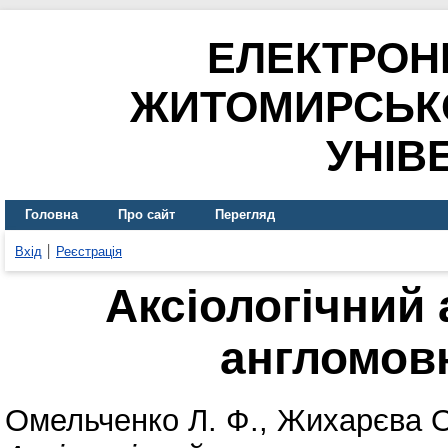
ЕЛЕКТРОН
ЖИТОМИРСЬК
УНІВ
Головна
Про сайт
Перегляд
Вхід
Реєстрація
Аксіологічний 
англомов
Омельченко Л. Ф.
,
Жихарєва О