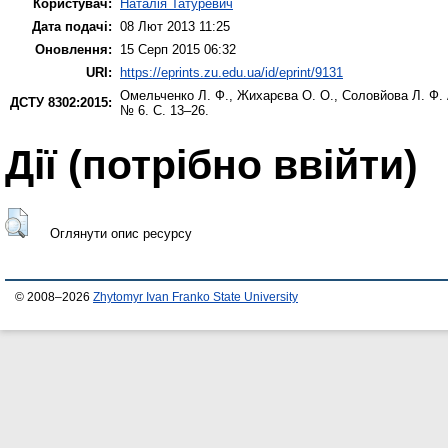
Користувач:
Наталія Татуревич
Дата подачі:
08 Лют 2013 11:25
Оновлення:
15 Серп 2015 06:32
URI:
https://eprints.zu.edu.ua/id/eprint/9131
Омельченко Л. Ф.
,
Жихарєва О. О.
,
Соловйова Л. Ф.
ДСТУ 8302:2015:
№ 6. С. 13–26.
Дії ​​(потрібно ввійти)
Оглянути опис ресурсу
© 2008–2026
Zhytomyr Ivan Franko State University