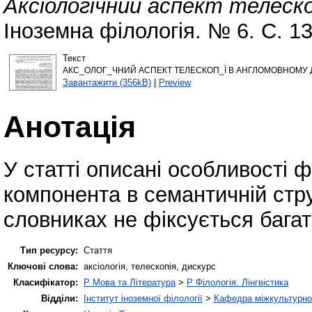
Аксіологічний аспект телеско
Іноземна філологія. № 6. С. 1
Текст
АКС_ОЛОГ_ЧНИЙ АСПЕКТ ТЕЛЕСКОП_Ї В АНГЛОМОВНОМУ Д
Завантажити (356kB)
|
Preview
Анотація
У статті описані особливості 
компонента в семантичній стру
словниках не фіксується бага
Тип ресурсу:
Стаття
Ключові слова:
аксіологія, телескопія, дискурс
Класифікатор:
P Мова та Література
>
P Філологія. Лінгвістика
Відділи:
Інститут іноземної філології
>
Кафедра міжкультурної 