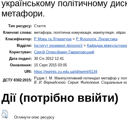
українському політичному диску
метафори.
Тип ресурсу:
Стаття
Ключові слова:
метафора, політична комунікація, маніпуляція, образ
Класифікатор:
P Мова та Література
>
P Філологія. Лінгвістика
Відділи:
Інститут іноземної філології
>
Кафедра міжкультурної 
Користувач:
Сергій Олексійович Гавриловський
Дата подачі:
30 Січ 2012 12:41
Оновлення:
15 Серп 2015 03:05
URI:
https://eprints.zu.edu.ua/id/eprint/6134
Рудик І. М.
Маніпулятивний потенціал метафор у полі
ДСТУ 8302:2015:
В. И. Вернадского. Серия: Филология. Социальные к
Дії ​​(потрібно ввійти)
Оглянути опис ресурсу