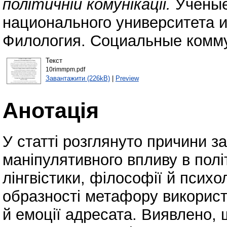
політичній комунікації.
Ученые
национального университета и
Филология. Социальные коммун
Текст
10rimmpm.pdf
Завантажити (226kB)
|
Preview
Анотація
У статті розглянуто причини 
маніпулятивного впливу в політ
лінгвістики, філософії й психо
образності метафору викорис
й емоції адресата. Виявлено,