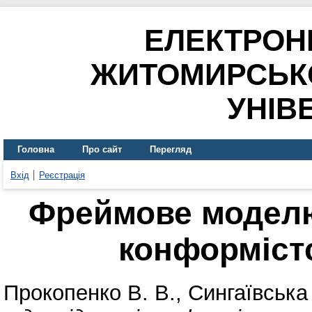
ЕЛЕКТРОН
ЖИТОМИРСЬК
УНІВ
Головна
Про сайт
Перегляд
Вхід
Реєстрація
Фреймове моделю
конформіст
Прокопенко В. В.
,
Сингаївська 