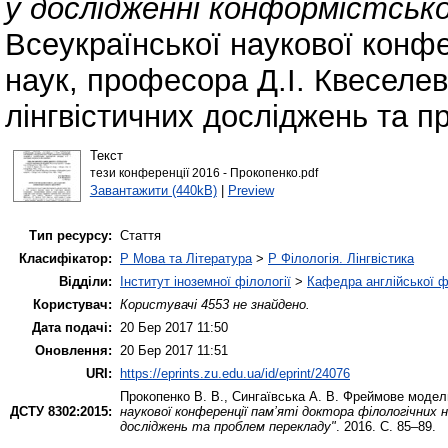
у дослідженні конформістсько
Всеукраїнської наукової конфе
наук, професора Д.І. Квеселев
лінгвістичних досліджень та п
Текст
тези конференції 2016 - Прокопенко.pdf
Завантажити (440kB)
|
Preview
Тип ресурсу:
Стаття
Класифікатор:
P Мова та Література
>
P Філологія. Лінгвістика
Відділи:
Інститут іноземної філології
>
Кафедра англійської ф
Користувач:
Користувачі 4553 не знайдено.
Дата подачі:
20 Бер 2017 11:50
Оновлення:
20 Бер 2017 11:51
URI:
https://eprints.zu.edu.ua/id/eprint/24076
Прокопенко В. В.
,
Сингаївська А. В.
Фреймове моделю
ДСТУ 8302:2015:
наукової конференції пам’яті доктора філологічних 
досліджень та проблем перекладу"
. 2016. С. 85–89.