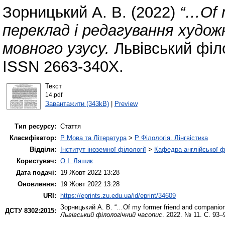
Зорницький А. В.
(2022)
“…Of m
переклад і редагування худож
мовного узусу.
Львівський філо
ISSN 2663-340X.
Текст
14.pdf
Завантажити (343kB)
|
Preview
Тип ресурсу:
Стаття
Класифікатор:
P Мова та Література
>
P Філологія. Лінгвістика
Відділи:
Інститут іноземної філології
>
Кафедра англійської ф
Користувач:
О.І. Ляшик
Дата подачі:
19 Жовт 2022 13:28
Оновлення:
19 Жовт 2022 13:28
URI:
https://eprints.zu.edu.ua/id/eprint/34609
Зорницький А. В.
“…Of my former friend and companion
ДСТУ 8302:2015:
Львівський філологічний часопис
. 2022. № 11. С. 93–