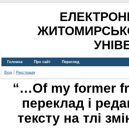
ЕЛЕКТРОН
ЖИТОМИРСЬК
УНІВ
Головна
Про сайт
Перегляд
Вхід
Реєстрація
“…Of my former f
переклад і ред
тексту на тлі зм