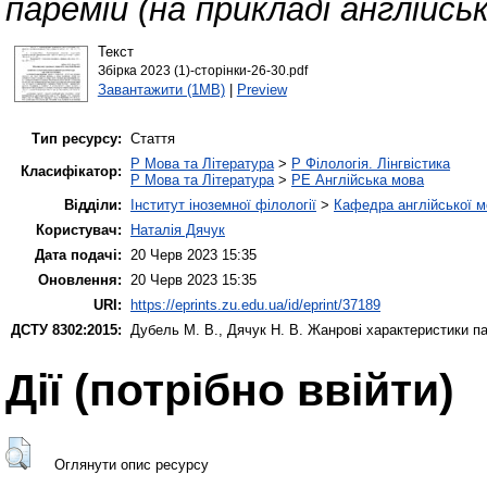
паремій (на прикладі англійськ
Текст
Збірка 2023 (1)-сторінки-26-30.pdf
Завантажити (1MB)
|
Preview
Тип ресурсу:
Стаття
P Мова та Література
>
P Філологія. Лінгвістика
Класифікатор:
P Мова та Література
>
PE Англійська мова
Відділи:
Інститут іноземної філології
>
Кафедра англійської мо
Користувач:
Наталія Дячук
Дата подачі:
20 Черв 2023 15:35
Оновлення:
20 Черв 2023 15:35
URI:
https://eprints.zu.edu.ua/id/eprint/37189
ДСТУ 8302:2015:
Дубель М. В.
,
Дячук Н. В.
Жанрові характеристики пар
Дії ​​(потрібно ввійти)
Оглянути опис ресурсу