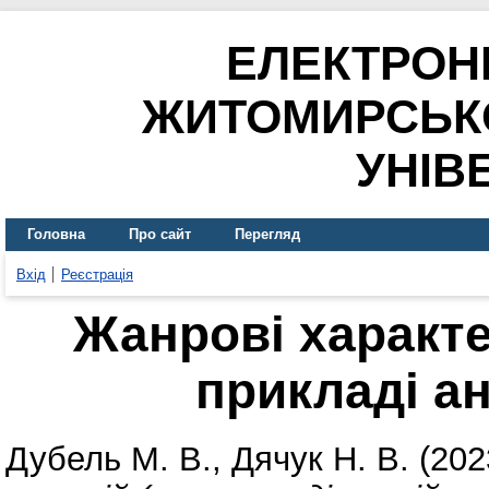
ЕЛЕКТРОН
ЖИТОМИРСЬК
УНІВ
Головна
Про сайт
Перегляд
Вхід
Реєстрація
Жанрові характе
прикладі ан
Дубель М. В.
,
Дячук Н. В.
(202