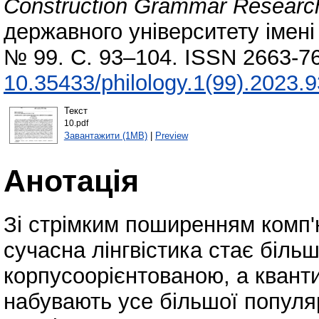
Construction Grammar Researc
державного університету імені 
№ 99. С. 93–104. ISSN 2663-76
10.35433/philology.1(99).2023.
Текст
10.pdf
Завантажити (1MB)
|
Preview
Анотація
Зі стрімким поширенням комп'
сучасна лінгвістика стає біл
корпусоорієнтованою, а квант
набувають усе більшої популяр