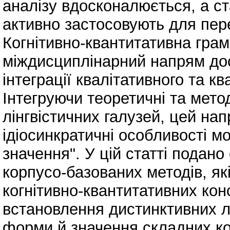
аналізу вдосконалюється, а ст
активно застосовують для перев
Когнітивно-квантитативна грам
міждисциплінарний напрям дос
інтеграції квалітативного та кв
Інтегруючи теоретичні та мето
лінгвістичних галузей, цей на
ідіосинкратичні особливості м
значення". У цій статті подано
корпусо-базованих методів, як
когнітивно-квантитативних ко
встановлення дистинктивних лі
форми й значення складних кон