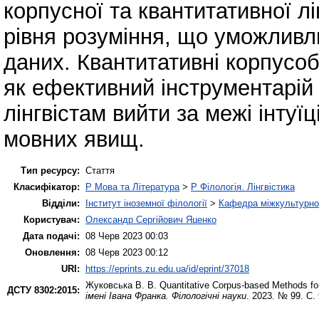
корпусної та квантитативної лі
рівня розуміння, що уможливлю
даних. Квантитативні корпусоб
як ефективний інструментарій 
лінгвістам вийти за межі інтуїц
мовних явищ.
Тип ресурсу:
Стаття
Класифікатор:
P Мова та Література
>
P Філологія. Лінгвістика
Відділи:
Інститут іноземної філології
>
Кафедра міжкультурної 
Користувач:
Олександр Сергійович Яценко
Дата подачі:
08 Черв 2023 00:03
Оновлення:
08 Черв 2023 00:12
URI:
https://eprints.zu.edu.ua/id/eprint/37018
Жуковська В. В.
Quantitative Corpus-based Methods f
ДСТУ 8302:2015:
імені Івана Франка. Філологічні науки
. 2023. № 99. С.