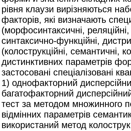
рівня клаузи вирізняються наб
факторів, які визначають спец
(морфосинтаксичні, реляційні,
синтаксично-функційні, дистри
(колострукційні, семантичні, 
дистинктивних параметрів фор
застосовані спеціалізовані кв
1) однофакторний дисперсійни
багатофакторний дисперсійний
тест за методом множинного п
відмінних параметрів семантик
використаний метод колострук