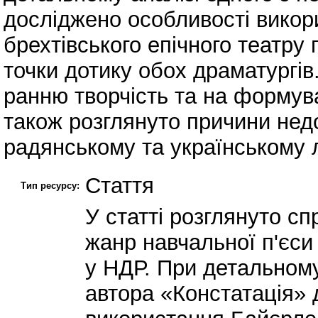
досліджено особливості вико
брехтівського епічного театру 
точки дотику обох драматургів
ранню творчість та на формув
також розглянуто причини недо
радянському та українському л
Стаття
Тип ресурсу:
У статті розглянуто с
жанр навчальної п'єси
у НДР. При детальному
автора «Констатація» 