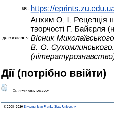
https://eprints.zu.edu.u
URI:
Анхим О. І.
Рецепція н
творчості Г. Байєрля (
Вісник Миколаївського
ДСТУ 8302:2015:
В. О. Сухомлинського.
(літературознавство
Дії ​​(потрібно ввійти)
Оглянути опис ресурсу
© 2008–2026
Zhytomyr Ivan Franko State University