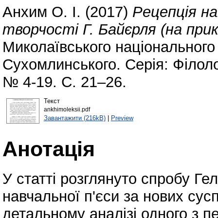
Анхим О. І.
(2017)
Рецепція на
творчості Г. Байєрля (на при
Миколаївського національного 
Сухомлинського. Серiя: Фiлоло
№ 4-19. С. 21–26.
Текст
ankhimoleksii.pdf
Завантажити (216kB)
|
Preview
Анотація
У статті розглянуто спробу Ге
навчальної п'єси за нових сус
детальному аналізі одного з п