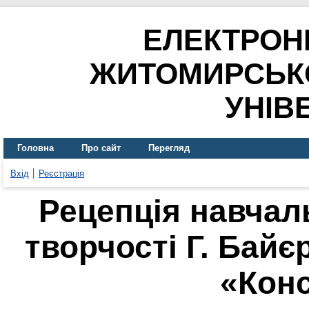
ЕЛЕКТРОН
ЖИТОМИРСЬК
УНІВ
Головна
Про сайт
Перегляд
Вхід
Реєстрація
Рецепція навчаль
творчості Г. Байє
«Конс