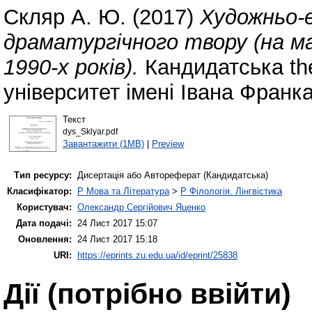
Скляр А. Ю.
(2017)
Художньо-
драматургічного твору (на ма
1990-х років).
Кандидатська th
університет імені Івана Франка
Текст
dys_Sklyar.pdf
Завантажити (1MB)
|
Preview
Тип ресурсу:
Дисертація або Автореферат (Кандидатська)
Класифікатор:
P Мова та Література
>
P Філологія. Лінгвістика
Користувач:
Олександр Сергійович Яценко
Дата подачі:
24 Лист 2017 15:07
Оновлення:
24 Лист 2017 15:18
URI:
https://eprints.zu.edu.ua/id/eprint/25838
Дії ​​(потрібно ввійти)