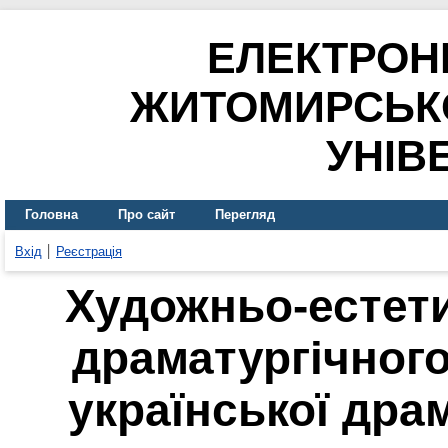
ЕЛЕКТРОН
ЖИТОМИРСЬК
УНІВ
Головна
Про сайт
Перегляд
Вхід
Реєстрація
Художньо-естети
драматургічного
української драм