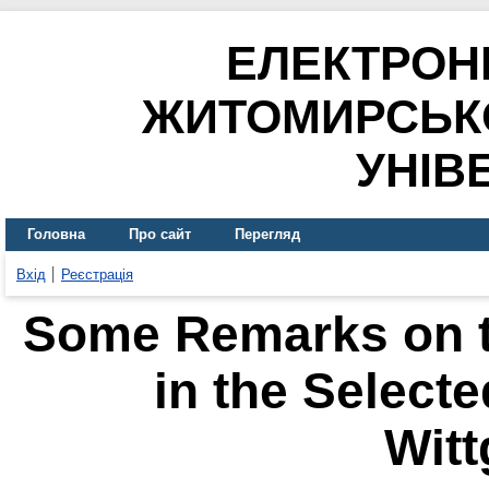
ЕЛЕКТРОН
ЖИТОМИРСЬК
УНІВ
Головна
Про сайт
Перегляд
Вхід
Реєстрація
Some Remarks on t
in the Select
Witt