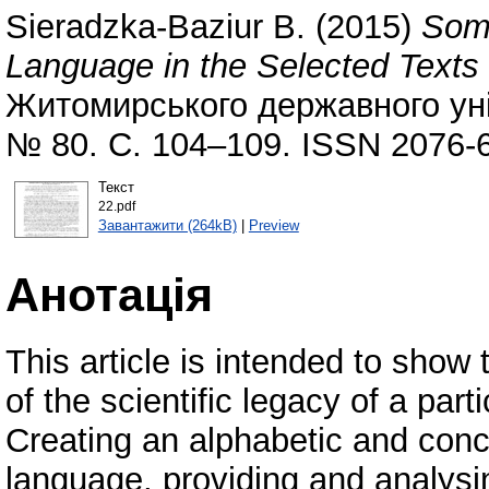
Sieradzka-Baziur B.
(2015)
Some
Language in the Selected Texts 
Житомирського державного уні
№ 80. С. 104–109. ISSN 2076-
Текст
22.pdf
Завантажити (264kB)
|
Preview
Анотація
This article is intended to show
of the scientific legacy of a part
Creating an alphabetic and conce
language, providing and analysing