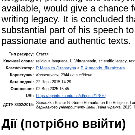
available, would give a chance 
writing legacy. It is concluded t
substantial part of his speech to 
passionate and authentic texts.
Тип ресурсу:
Стаття
Ключові слова:
religious language, L. Wittgenstein, scientific legacy, tex
Класифікатор:
P Мова та Література
>
P Філологія. Лінгвістика
Користувач:
Користувачі 2944 не знайдено.
Дата подачі:
22 Черв 2015 14:29
Оновлення:
02 Вер 2025 15:45
URI:
https://eprints.zu.edu.ua/id/eprint/17870
Sieradzka-Baziur B.
Some Remarks on the Religious Lan
ДСТУ 8302:2015:
державного університету імені Івана Франка
. 2015.
Дії ​​(потрібно ввійти)