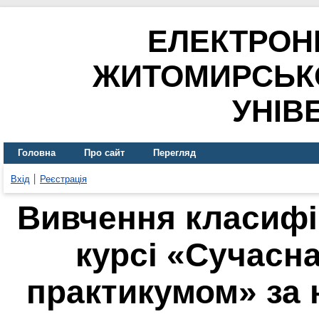
ЕЛЕКТРОН
ЖИТОМИРСЬК
УНІВ
Головна
Про сайт
Перегляд
Вхід
Реєстрація
Вивчення класифік
курсі «Сучасна
практикумом» за