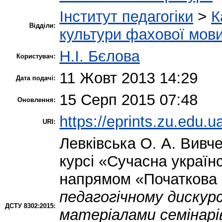
Інститут педагогіки
>
К
Відділи:
культури фахової мов
Н.І. Бєлова
Користувач:
11 Жовт 2013 14:29
Дата подачі:
15 Серп 2015 07:48
Оновлення:
https://eprints.zu.edu.u
URI:
Левківська О. А.
Вивчен
курсі «Сучасна україн
напрямом «Початкова 
педагогічному дискурсі
ДСТУ 8302:2015:
матеріалами семінарі