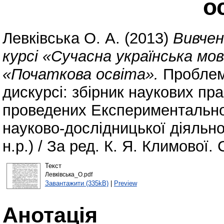
о
Левківська О. А.
(2013)
Вивчен
курсі «Сучасна українська мо
«Початкова освіта».
Проблеми
дискурсі: збірник наукових пра
проведених Експериментально
науково-дослідницької діяльно
н.р.) / За ред. К. Я. Климової.
Текст
Левківська_О.pdf
Завантажити (335kB)
|
Preview
Анотація