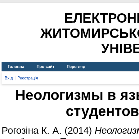
ЕЛЕКТРОН
ЖИТОМИРСЬК
УНІВ
Головна
Про сайт
Перегляд
Вхід
Реєстрація
Неологизмы в яз
студентов
Рогозіна К. А.
(2014)
Неологиз