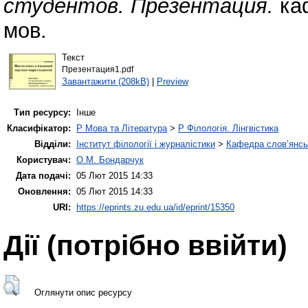
студентов. Презентация.
каф
мов.
Текст
Презентация1.pdf
Завантажити (208kB)
|
Preview
Тип ресурсу:
Інше
Класифікатор:
P Мова та Література
>
P Філологія. Лінгвістика
Відділи:
Інститут філології і журналістики
>
Кафедра слов’янськ
Користувач:
О.М. Бондарчук
Дата подачі:
05 Лют 2015 14:33
Оновлення:
05 Лют 2015 14:33
URI:
https://eprints.zu.edu.ua/id/eprint/15350
Дії ​​(потрібно ввійти)
Оглянути опис ресурсу