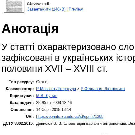
04dvvsva.pdf
Завантажити (148kB)
|
Preview
Анотація
У статті охарактеризовано слов
зафіксовані в українських істо
половини ХVІІ – ХVІІІ ст.
Тип ресурсу:
Стаття
Класифікатор:
P Мова та Література
>
P Філологія. Лінгвістика
Користувач:
М.В. Луцик
Дата подачі:
28 Жовт 2008 12:46
Оновлення:
14 Серп 2015 18:14
URI:
https://eprints.zu.edu.ua/id/eprint/1308
ДСТУ 8302:2015:
Денисюк В. В.
Словотвірні варіанти антропонімів.
Віс