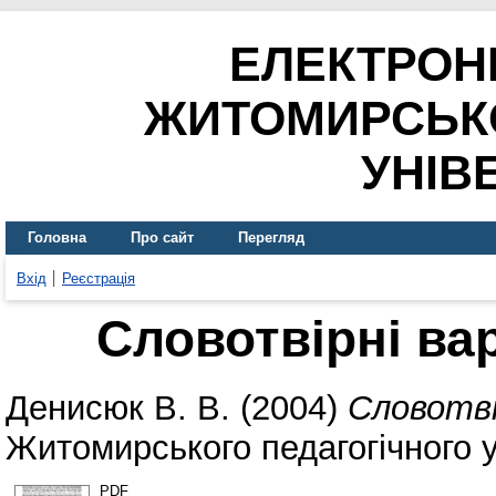
ЕЛЕКТРОН
ЖИТОМИРСЬК
УНІВ
Головна
Про сайт
Перегляд
Вхід
Реєстрація
Словотвірні ва
Денисюк В. В.
(2004)
Словотві
Житомирського педагогічного у
PDF