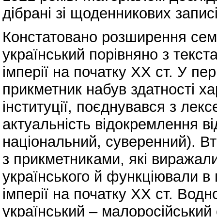
дібрані зі щоденникових запис
Констатовано розширення сема
український порівняно з текста
імперії на початку ХХ ст. У пе
прикметник набув здатності ха
інституції, поєднувався з ле
актуальність відокремлення від
національний, суверенний). Вт
з прикметниками, які виражал
українського й функціювали в 
імперії на початку ХХ ст. Вод
український – малоросійський