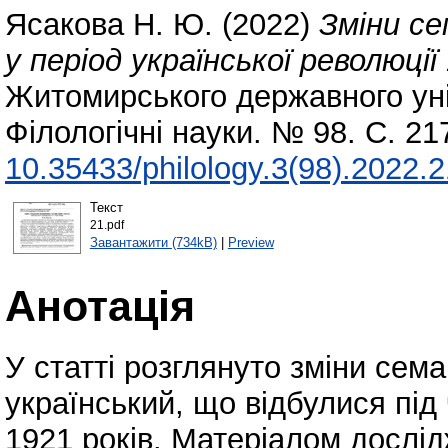
Ясакова Н. Ю.
(2022)
Зміни с
у період української революції
Житомирського державного уні
Філологічні науки. № 98. С. 2
10.35433/philology.3(98).2022.
Текст
21.pdf
Завантажити (734kB)
|
Preview
Анотація
У статті розглянуто зміни сем
український, що відбулися під
1921 років. Матеріалом дослі