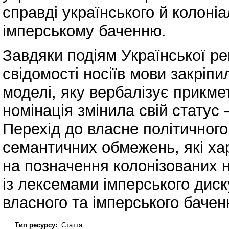
справді українського й колоніа
імперському баченню.
Завдяки подіям Української ре
свідомості носіїв мови закріпи
моделі, яку вербалізує прикме
номінація змінила свій статус
Перехід до власне політичного
семантичних обмежень, які ха
на позначення колонізованих н
із лексемами імперського диск
власного та імперського бачен
Тип ресурсу:
Стаття