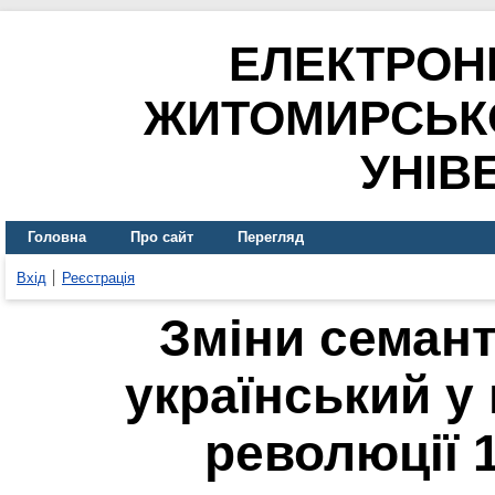
ЕЛЕКТРОН
ЖИТОМИРСЬК
УНІВ
Головна
Про сайт
Перегляд
Вхід
Реєстрація
Зміни семан
український у 
революції 