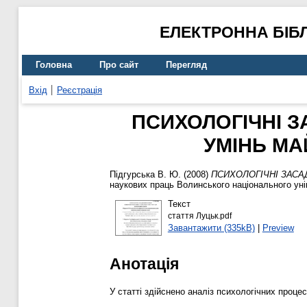
ЕЛЕКТРОННА БІБ
Головна
Про сайт
Перегляд
Вхід
Реєстрація
ПСИХОЛОГІЧНІ 
УМІНЬ МА
Підгурська В. Ю.
(2008)
ПСИХОЛОГІЧНІ ЗАСА
наукових праць Волинського національного уніве
Текст
стаття Луцьк.pdf
Завантажити (335kB)
|
Preview
Анотація
У статті здійснено аналіз психологічних проце