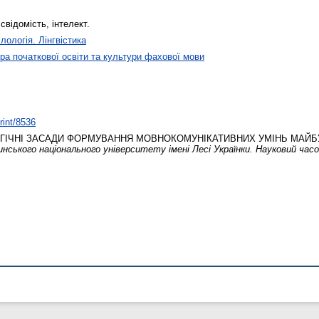
відомість, інтелект.
лологія. Лінгвістика
а початкової освіти та культури фахової мови
rint/8536
ІЧНІ ЗАСАДИ ФОРМУВАННЯ МОВНОКОМУНІКАТИВНИХ УМІНЬ МАЙБУ
нського національного університету імені Лесі Українки. Науковий часоп