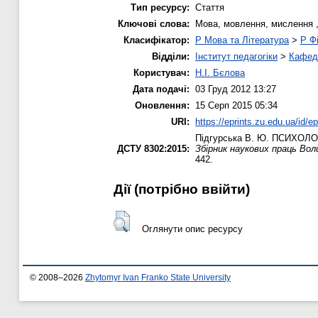
Тип ресурсу:
Стаття
Ключові слова:
Мова, мовлення, мислення ,с
Класифікатор:
P Мова та Література
>
P Фі
Відділи:
Інститут педагогіки
>
Кафедр
Користувач:
Н.І. Бєлова
Дата подачі:
03 Груд 2012 13:27
Оновлення:
15 Серп 2015 05:34
URI:
https://eprints.zu.edu.ua/id/ep
Підгурська В. Ю.
ПСИХОЛОГ
ДСТУ 8302:2015:
Збірник наукових праць Воли
442.
Дії ​​(потрібно ввійти)
Оглянути опис ресурсу
© 2008–2026
Zhytomyr Ivan Franko State University