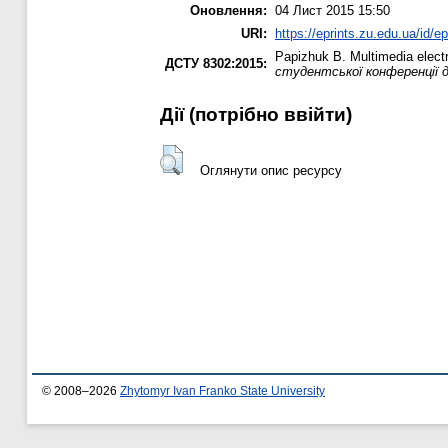
Оновлення:
04 Лист 2015 15:50
URI:
https://eprints.zu.edu.ua/id/e
Papizhuk B.
Multimedia elect
ДСТУ 8302:2015:
студентської конференції 
Дії ​​(потрібно ввійти)
Оглянути опис ресурсу
© 2008–2026
Zhytomyr Ivan Franko State University