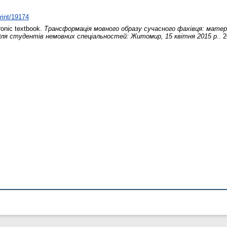
print/19174
ronic textbook.
Трансформація мовного образу сучасного фахівця: матер
для студентів немовних спеціальностей: Житомир, 15 квітня 2015 р.
. 