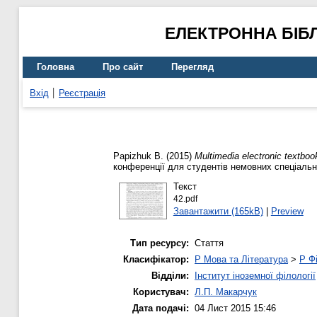
ЕЛЕКТРОННА БІБ
Головна
Про сайт
Перегляд
Вхід
Реєстрація
Papizhuk B.
(2015)
Multimedia electronic textboo
конференції для студентів немовних спеціально
Текст
42.pdf
Завантажити (165kB)
|
Preview
Тип ресурсу:
Стаття
Класифікатор:
P Мова та Література
>
P Фі
Відділи:
Інститут іноземної філології
Користувач:
Л.П. Макарчук
Дата подачі:
04 Лист 2015 15:46