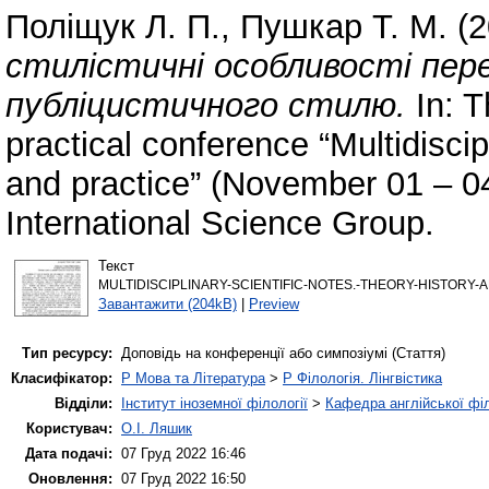
Поліщук Л. П.
,
Пушкар Т. М.
(2
стилістичні особливості пер
публіцистичного стилю.
In: T
practical conference “Multidiscip
and practice” (November 01 – 
International Science Group.
Текст
MULTIDISCIPLINARY-SCIENTIFIC-NOTES.-THEORY-HISTORY-A
Завантажити (204kB)
|
Preview
Тип ресурсу:
Доповідь на конференції або симпозіумі (Стаття)
Класифікатор:
P Мова та Література
>
P Філологія. Лінгвістика
Відділи:
Інститут іноземної філології
>
Кафедра англійської філ
Користувач:
О.І. Ляшик
Дата подачі:
07 Груд 2022 16:46
Оновлення:
07 Груд 2022 16:50