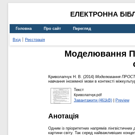
ЕЛЕКТРОННА БІБ
Головна
Про сайт
Перегляд
Вхід
Реєстрація
Моделювання ПР
Криволапчук Н. В.
(2014)
Моделювання ПРОСТОР
навчання іноземної мови в контексті міжкультур
Текст
Криволапчук.pdf
Завантажити (461kB)
|
Preview
Анотація
Одним із пріоритетних напрямів лінгвістичних
картини світу. Так серед найважливіших конце