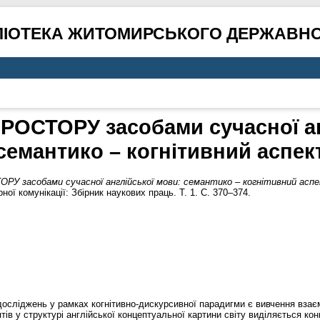
ЛІОТЕКА ЖИТОМИРСЬКОГО ДЕРЖАВНО
ОСТОРУ засобами сучасної ан
семантико – когнітивний аспек
У засобами сучасної англійської мови: семантико – когнітивний аспе
ної комунікації: Збірник наукових праць. Т. 1. С. 370–374.
 досліджень у рамках когнітивно-дискурсивної парадигми є вивчення взає
птів у структурі англійської концептуальної картини світу виділяється 