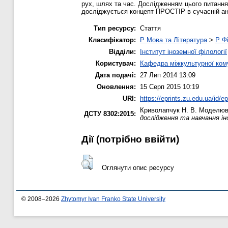
рух, шлях та час. Дослідженням цього питання з
досліджується концепт ПРОСТІР в сучасній анг
Тип ресурсу:
Стаття
Класифікатор:
P Мова та Література
>
P Фі
Відділи:
Інститут іноземної філології
Користувач:
Кафедра міжкультурної комун
Дата подачі:
27 Лип 2014 13:09
Оновлення:
15 Серп 2015 10:19
URI:
https://eprints.zu.edu.ua/id/e
Криволапчук Н. В.
Моделюван
ДСТУ 8302:2015:
дослідження та навчання ін
Дії ​​(потрібно ввійти)
Оглянути опис ресурсу
© 2008–2026
Zhytomyr Ivan Franko State University