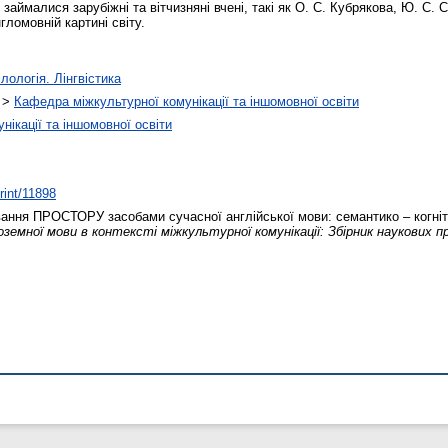
аймалися зарубіжні та вітчизняні вчені, такі як О. С. Кубрякова, Ю. С. С
ломовній картині світу.
лологія. Лінгвістика
>
Кафедра міжкультурної комунікації та іншомовної освіти
ікації та іншомовної освіти
print/11898
ня ПРОСТОРУ засобами сучасної англійської мови: семантико – когніт
оземної мови в контексті міжкультурної комунікації: Збірник наукових п