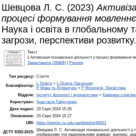
Шевцова Л. С.
(2023)
Активіза
процесі формування мовленнє
Наука і освіта в глобальному 
загрози, перспективи розвитку
Текст
2 Активізація пізнавальної діяльності у процесі формування м
Завантажити (284kB)
|
Preview
Тип ресурсу:
Стаття
L Освіта
>
L Освіта (Загальне)
Класифікатор:
P Мова та Література
>
P Філологія. Лінгвістика
Відділи:
Інститут філології і журналістики
>
Кафедра слов’янсь
Користувач:
Анастасія Гайдученко
Дата подачі:
23 Серп 2024 15:26
Оновлення:
23 Серп 2024 15:27
URI:
https://eprints.zu.edu.ua/id/eprint/40921
Шевцова Л. С.
Активізація пізнавальної діяльності у
ДСТУ 8302:2015:
глобальному та національному вимірах: виклики, за