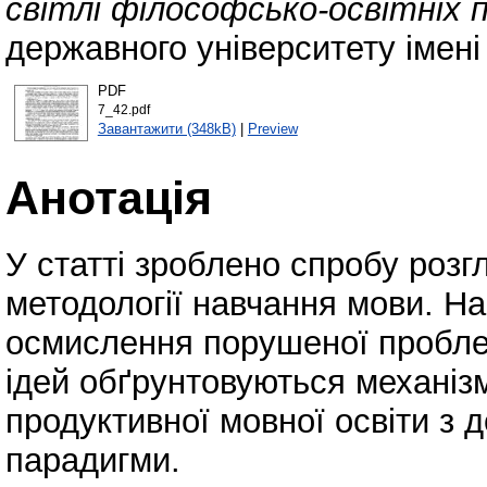
світлі філософсько-освітніх п
державного університету імені
PDF
7_42.pdf
Завантажити (348kB)
|
Preview
Анотація
У статті зроблено спробу розг
методології навчання мови. На
осмислення порушеної проблем
ідей обґрунтовуються механіз
продуктивної мовної освіти з
парадигми.