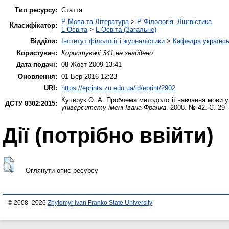
Тип ресурсу:
Стаття
P Мова та Література
>
P Філологія. Лінгвістика
Класифікатор:
L Освіта
>
L Освіта (Загальне)
Відділи:
Інститут філології і журналістики
>
Кафедра українськ
Користувач:
Користувачі 341 не знайдено.
Дата подачі:
08 Жовт 2009 13:41
Оновлення:
01 Бер 2016 12:23
URI:
https://eprints.zu.edu.ua/id/eprint/2902
Кучерук О. А.
Проблема методології навчання мови у 
ДСТУ 8302:2015:
університету імені Івана Франка
. 2008. № 42. С. 29–
Дії ​​(потрібно ввійти)
Оглянути опис ресурсу
© 2008–2026
Zhytomyr Ivan Franko State University