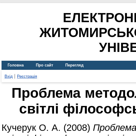
ЕЛЕКТРОН
ЖИТОМИРСЬК
УНІВ
Головна
Про сайт
Перегляд
Вхід
Реєстрація
Проблема методол
світлі філософсь
Кучерук О. А.
(2008)
Проблема