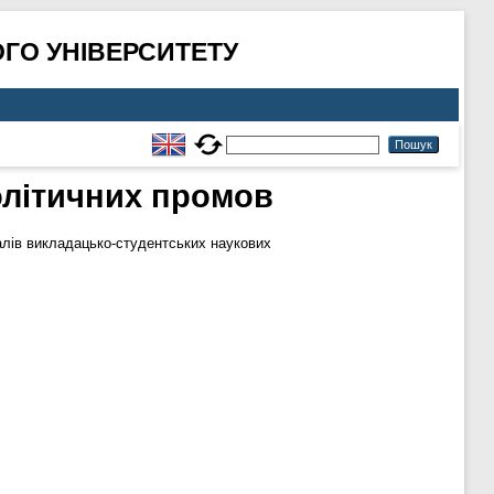
ГО УНІВЕРСИТЕТУ
олітичних промов
іалів викладацько-студентських наукових