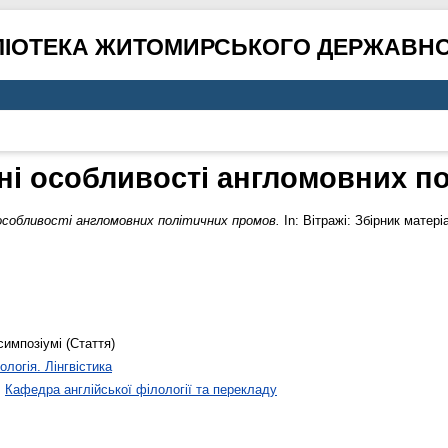
ЛІОТЕКА ЖИТОМИРСЬКОГО ДЕРЖАВНО
чні особливості англомовних п
особливості англомовних політичних промов.
In: Вітражі: Збірник матер
симпозіумі (Стаття)
ологія. Лінгвістика
>
Кафедра англійської філології та перекладу