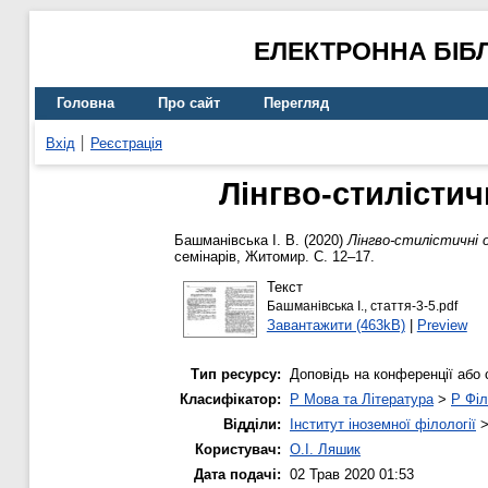
ЕЛЕКТРОННА БІБ
Головна
Про сайт
Перегляд
Вхід
Реєстрація
Лінгво-стилісти
Башманівська І. В.
(2020)
Лінгво-стилістичні 
семінарів, Житомир. С. 12–17.
Текст
Башманівська І., стаття-3-5.pdf
Завантажити (463kB)
|
Preview
Тип ресурсу:
Доповідь на конференції або 
Класифікатор:
P Мова та Література
>
P Філ
Відділи:
Інститут іноземної філології
Користувач:
О.І. Ляшик
Дата подачі:
02 Трав 2020 01:53