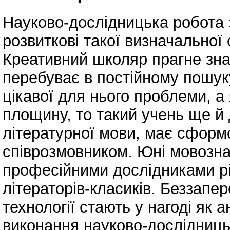
Науково-дослідницька робота 
розвиткові такої визначальної 
Креативний школяр прагне зна
перебуває в постійному пошук
цікавої для нього проблеми, 
площину, то такий учень ще й
літературної мови, має сформо
співрозмовником. Юні мовознав
професійними дослідниками рі
літераторів-класиків. Беззапер
технології стають у нагоді як 
виконання науково-дослідницьк