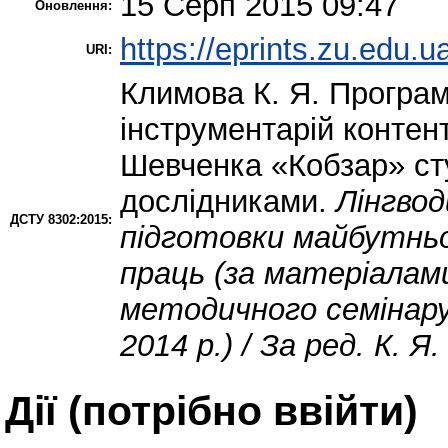
15 Серп 2015 09:47
Оновлення:
https://eprints.zu.edu.u
URI:
Климова К. Я.
Програма
інструментарій контент
Шевченка «Кобзар» ст
дослідниками.
Лінгво
ДСТУ 8302:2015:
підготовки майбутньо
праць (за матеріалами
методичного семінару
2014 р.) / За ред. К. Я
Дії ​​(потрібно ввійти)