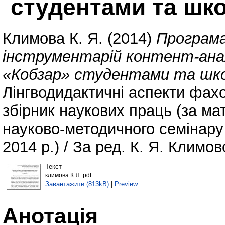
студентами та шк
Климова К. Я.
(2014)
Програма
інструментарій контент-аналі
«Кобзар» студентами та шко
Лінгводидактичні аспекти фахо
збірник наукових праць (за ма
науково-методичного семінару 
2014 р.) / За ред. К. Я. Климов
Текст
климова К.Я..pdf
Завантажити (813kB)
|
Preview
Анотація