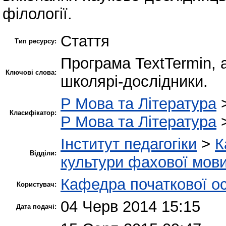
філології.
Стаття
Тип ресурсу:
Програма TextTermin, 
Ключові слова:
школярі-дослідники.
P Мова та Література
Класифікатор:
P Мова та Література
Інститут педагогіки
>
К
Відділи:
культури фахової мов
Кафедра початкової ос
Користувач:
04 Черв 2014 15:15
Дата подачі: