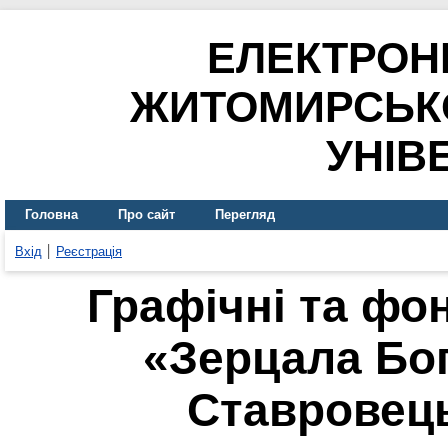
ЕЛЕКТРОН
ЖИТОМИРСЬК
УНІВ
Головна
Про сайт
Перегляд
Вхід
Реєстрація
Графічні та фо
«Зерцала Бо
Ставровець