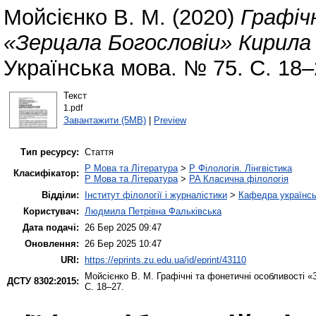
Мойсієнко В. М.
(2020)
Графіч
«Зерцала Богословіи» Кирила
Українська мова. № 75. С. 18–
Текст
1.pdf
Завантажити (5MB)
|
Preview
Тип ресурсу:
Стаття
P Мова та Література
>
P Філологія. Лінгвістика
Класифікатор:
P Мова та Література
>
PA Класична філологія
Відділи:
Інститут філології і журналістики
>
Кафедра українсь
Користувач:
Людмила Петрівна Фальківська
Дата подачі:
26 Бер 2025 09:47
Оновлення:
26 Бер 2025 10:47
URI:
https://eprints.zu.edu.ua/id/eprint/43110
Мойсієнко В. М.
Графічні та фонетичні особливості 
ДСТУ 8302:2015:
С. 18–27.