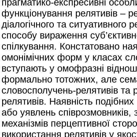
прагматико-експресивні особл
функціонування релятивів – р
діалогічного та ситуативного р
способу вираження суб’єктивно
спілкування. Констатовано ная
омонімічних форм у класах сл
вступають у омофразні відно
формально тотожних, але сема
словосполучень-релятивів та 
релятивів. Наявність подібних
або уявлень співрозмовників, 
механізмів перцептивної стор
використання релятивів у якос