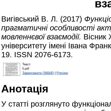
вз
Вигівський В. Л.
(2017)
Функці
прагматичні особливості акт
мовленнєвої взаємодії.
Вісник 
університету імені Івана Франк
19. ISSN 2076-6173.
Текст
5.pdf
Завантажити (366kB)
|
Preview
Анотація
У статті розглянуто функціон