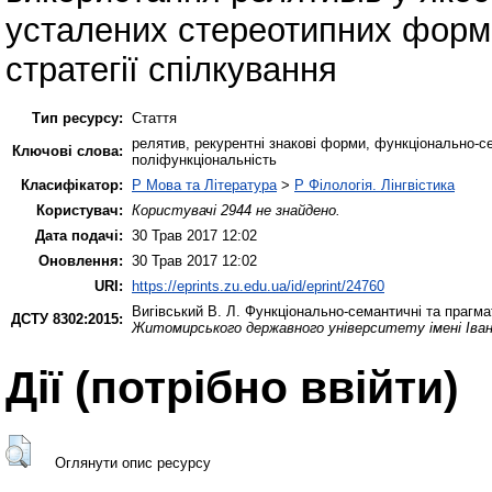
усталених стереотипних форм
стратегії спілкування
Тип ресурсу:
Стаття
релятив, рекурентні знакові форми, функціонально-с
Ключові слова:
поліфункціональність
Класифікатор:
P Мова та Література
>
P Філологія. Лінгвістика
Користувач:
Користувачі 2944 не знайдено.
Дата подачі:
30 Трав 2017 12:02
Оновлення:
30 Трав 2017 12:02
URI:
https://eprints.zu.edu.ua/id/eprint/24760
Вигівський В. Л.
Функціонально-семантичні та прагмат
ДСТУ 8302:2015:
Житомирського державного університету імені Івана
Дії ​​(потрібно ввійти)
Оглянути опис ресурсу