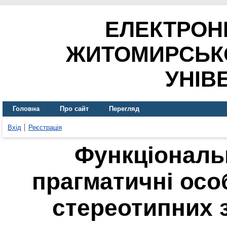
ЕЛЕКТРОН
ЖИТОМИРСЬК
УНІВ
Головна
Про сайт
Перегляд
Вхід
Реєстрація
Функціональ
прагматичні особ
стереотипних 