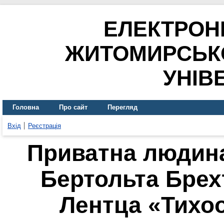
ЕЛЕКТРОН
ЖИТОМИРСЬК
УНІВ
Головна
Про сайт
Перегляд
Вхід
Реєстрація
Приватна людина
Бертольта Брех
Лентца «Тихо