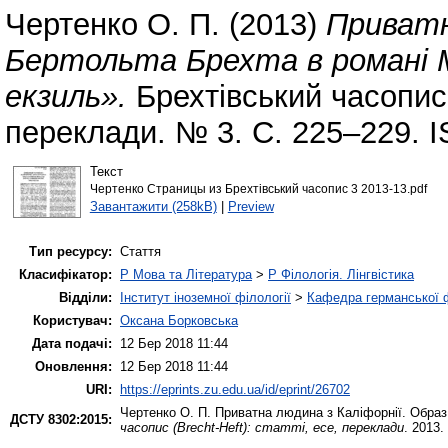
Чертенко О. П.
(2013)
Приватн
Бертольта Брехта в романі 
екзиль».
Брехтівський часопис (
переклади. № 3. С. 225–229. 
Текст
Чертенко Страницы из Брехтівський часопис 3 2013-13.pdf
Завантажити (258kB)
|
Preview
Тип ресурсу:
Стаття
Класифікатор:
P Мова та Література
>
P Філологія. Лінгвістика
Відділи:
Інститут іноземної філології
>
Кафедра германської фі
Користувач:
Оксана Борковська
Дата подачі:
12 Бер 2018 11:44
Оновлення:
12 Бер 2018 11:44
URI:
https://eprints.zu.edu.ua/id/eprint/26702
Чертенко О. П.
Приватна людина з Каліфорнії. Образ
ДСТУ 8302:2015:
часопис (Brecht-Heft): статті, есе, переклади
. 2013.