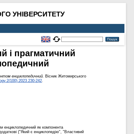
ГО УНІВЕРСИТЕТУ
й і прагматичний
клопедичний
ентом енциклопедичний.
Вісник Житомирського
logy.2(100).2023.230-242
.
ми енциклопедичний як компонента
 додаткові ("Який є енциклопедію", "Властивий