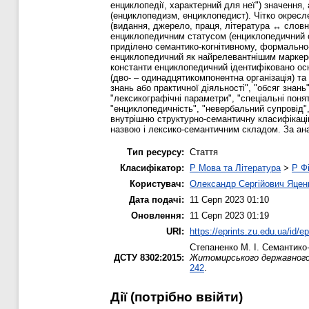
енциклопедії, характерний для неї") значення
(енциклопедизм, енциклопедист). Чітко окресл
(видання, джерело, праця, література ↔ словн
енциклопедичним статусом (енциклопедичний с
приділено семантико-когнітивному, формально
енциклопедичний як найрелевантнішим маркером 
константи енциклопедичний ідентифіковано осно
(дво- – одинадцятикомпонентна організація) та
знань або практичної діяльності", "обсяг знань
"лексикографічні параметри", "спеціальні понят
"енциклопедичність", "невербальний супровід",
внутрішню структурно-семантичну класифікаці
назвою і лексико-семантичним складом. За ана
Тип ресурсу:
Стаття
Класифікатор:
P Мова та Література
>
P Фі
Користувач:
Олександр Сергійович Яцен
Дата подачі:
11 Серп 2023 01:10
Оновлення:
11 Серп 2023 01:19
URI:
https://eprints.zu.edu.ua/id/e
Степаненко М. І.
Семантико-
ДСТУ 8302:2015:
Житомирського державного у
242
.
Дії ​​(потрібно ввійти)