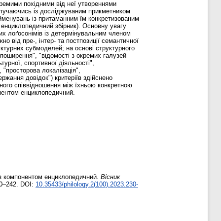
кремими похідними від неї утвореннями
получаючись із досліджуваним прикметником
айменувань із притаманним їм конкретизованим
енциклопедичний збірник). Основну увагу
х лоґосонімів із детермінувальним членом
о від пре-, інтер- та постпозиції семантичної
руктурних субмоделей; на основі структурного
 поширення", "відомості з окремих галузей
ьтурної, спортивної діяльності",
, "просторова локалізація",
ержання довідок") критеріїв здійснено
ного співвідношення між їхньою конкретною
онентом енциклопедичний.
із компонентом енциклопедичний.
Вісник
30–242. DOI:
10.35433/philology.2(100).2023.230-