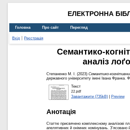
ЕЛЕКТРОННА БІБ
Головна
Про сайт
Перегляд
Вхід
Реєстрація
Семантико-когні
аналіз лоґ
Степаненко М. І.
(2023)
Семантико-когнітивний
державного університету імені Івана Франка. Ф
Текст
22.pdf
Завантажити (735kB)
|
Preview
Анотація
Статтю присвячено комплексному аналізові пл
апелятивних й онімних номінувань. З’ясовано й