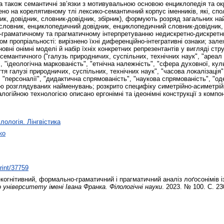
, а також семантичні зв’язки з мотивувальною основою енциклопедія та о
ено на корелятивному тлі лексико-семантичний корпус іменників, які, с
ик, довідник, словник-довідник, збірник), формують розряд загальних н
ловник, енциклопедичний довідник, енциклопедичний словник-довідник, 
-граматичному та прагматичному інтерпретуванню недискретно-дискретни
пропріальності: вирізнено їхні диференційно-інтегративні ознаки; залежн
вні онімні моделі й набір їхніх конкретних репрезентантів у вигляді ст
 семантичного ("галузь природничих, суспільних, технічних наук", "ареал
", "ідеологічна маркованість", "етнічна належність", "сфера духовної, кул
тя галузі природничих, суспільних, технічних наук", "часова локалізація"
 "персоналії", "дидактична спрямованість", "наукова спрямованість", "од
ю розглядуваних найменувань; розкрито специфіку симетрійно-асиметрій
логійною технологією описано ергонімні та ідеонімні конструкції з комп
лологія. Лінгвістика
ко
print/37759
когнітивний, формально-граматичний і прагматичний аналіз лоґосонімів 
ніверситету імені Івана Франка. Філологічні науки
. 2023. № 100. С. 2