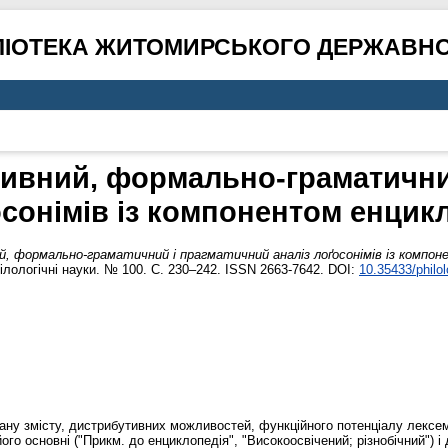
ЛІОТЕКА ЖИТОМИРСЬКОГО ДЕРЖАВНО
тивний, формально-граматични
осонімів із компонентом енци
, формально-граматичний і прагматичний аналіз лоґосонімів із компон
ілологічні науки. № 100. С. 230–242. ISSN 2663-7642. DOI:
10.35433/philo
ану змісту, дистрибутивних можливостей, функційного потенціалу лексе
ого основні ("Прикм. до енциклопедія", "Високоосвічений; різнобічний") і