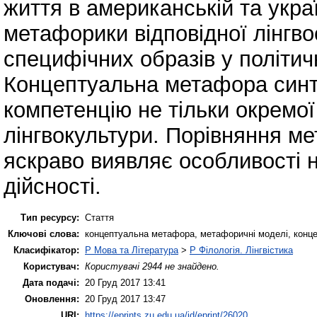
життя в американській та украї
метафорики відповідної лінгв
специфічних образів у політич
Концептуальна метафора синте
компетенцію не тільки окремої 
лінгвокультури. Порівняння м
яскраво виявляє особливості 
дійсності.
Тип ресурсу:
Стаття
Ключові слова:
концептуальна метафора, метафоричні моделі, конце
Класифікатор:
P Мова та Література
>
P Філологія. Лінгвістика
Користувач:
Користувачі 2944 не знайдено.
Дата подачі:
20 Груд 2017 13:41
Оновлення:
20 Груд 2017 13:47
URI:
https://eprints.zu.edu.ua/id/eprint/26020