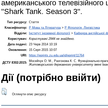
американського телевізійного
''Shark Tank. Season 3''.
Тип ресурсу:
Стаття
Класифікатор:
P Мова та Література
>
P Філологія. Лінгвістика
Відділи:
Інститут іноземної філології
>
Кафедра англійської ф
Користувач:
Користувачі 2944 не знайдено.
Дата подачі:
23 Черв 2014 10:19
Оновлення:
15 Серп 2015 10:07
URI:
https://eprints.zu.edu.ua/id/eprint/11764
Мосейчук О. М.
,
Разгонова К. С.
Функціонально-прагма
ДСТУ 8302:2015:
Житомирського державного університету імені Іва
Дії ​​(потрібно ввійти)
Оглянути опис ресурсу