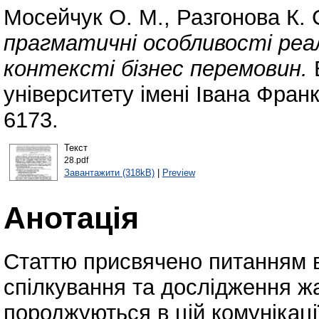
Мосейчук О. М.
,
Разгонова К. 
прагматичні особливості реалі
контексті бізнес перемовин.
університету імені Івана Фран
6173.
Текст
28.pdf
Завантажити (318kB)
|
Preview
Анотація
Статтю присвячено питанням 
спілкування та дослідження жа
породжуються в цій комунікаці