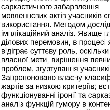
саркастичного забарвлення
мовленнєвих актів учасників с
використання. Методом дослі
імплікаційний аналіз. Явище гл
ділових перемовин, в процесі 
відіграє суттєву роль, оскіль
власної мети, вирішення певн
проблем, згуртування учасник
Запропоновано власну класиф
жартів за низкою критеріїв; вс
функціонуванні іронії та сарка
аналіз функцій гумору в конте