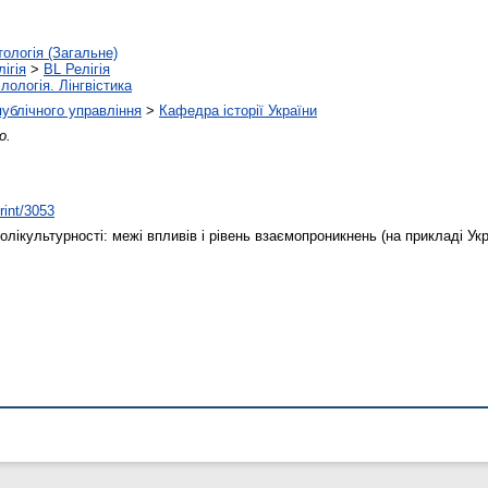
тологія (Загальне)
ігія
>
BL Релігія
лологія. Лінгвістика
 публічного управління
>
Кафедра історії України
о.
rint/3053
лікультурності: межі впливів і рівень взаємопроникнень (на прикладі Укр