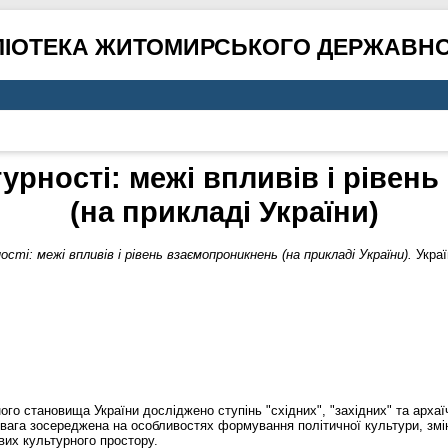
ЛІОТЕКА ЖИТОМИРСЬКОГО ДЕРЖАВНО
урності: межі впливів і рівен
(на прикладі України)
ті: межі впливів і рівень взаємопроникнень (на прикладі України).
Украї
ного становища України досліджено ступінь "східних", "західних" та арха
увага зосереджена на особливостях формування політичної культури, змін
вих культурного простору.