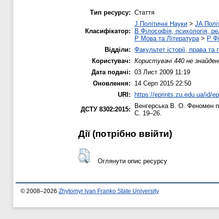
Тип ресурсу:
Стаття
J Політичні Науки
>
JA Полі
Класифікатор:
B Філософія, психологія, рел
P Мова та Література
>
P Фі
Відділи:
Факультет історії, права та
Користувач:
Користувачі 440 не знайден
Дата подачі:
03 Лист 2009 11:19
Оновлення:
14 Серп 2015 22:50
URI:
https://eprints.zu.edu.ua/id/ep
Венгерська В. О.
Феномен по
ДСТУ 8302:2015:
С. 19–26.
Дії ​​(потрібно ввійти)
Оглянути опис ресурсу
© 2008–2026
Zhytomyr Ivan Franko State University