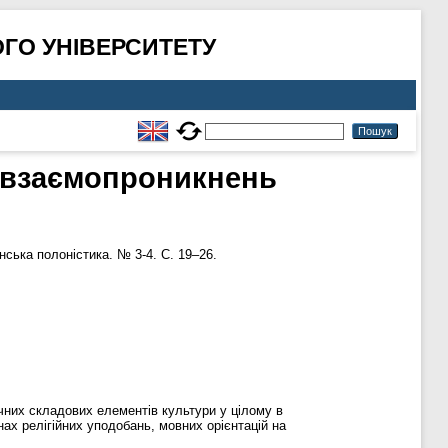
ГО УНІВЕРСИТЕТУ
ь взаємопроникнень
нська полоністика. № 3-4. С. 19–26.
їчних складових елементів культури у цілому в
ах релігійних уподобань, мовних орієнтацій на