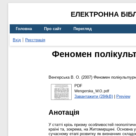
ЕЛЕКТРОННА БІБ
Головна
Про сайт
Перегляд
Вхід
Реєстрація
Феномен полікульт
Венгерська В. О.
(2007)
Феномен полікультурнос
PDF
Wengerska_W.O..pdf
Завантажити (284kB)
|
Preview
Анотація
У статті крізь призму особливостей геополітич
країні та, зокрема, на Житомирщині. Основна 
сучасному етапі розвитку як визначних складо