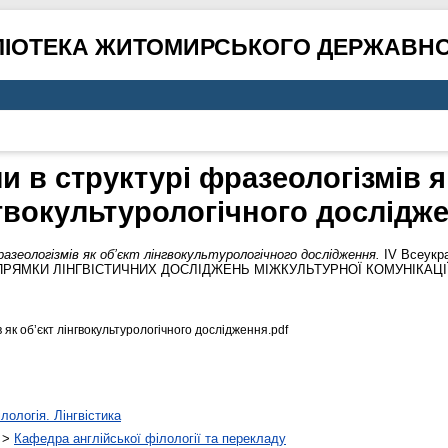
ЛІОТЕКА ЖИТОМИРСЬКОГО ДЕРЖАВНО
и в структурі фразеологізмів я
гвокультурологічного дослідж
азеологізмів як об’єкт лінгвокультурологічного дослідження.
ІV Всеукра
НІ НАПРЯМКИ ЛІНГВІСТИЧНИХ ДОСЛІДЖЕНЬ МІЖКУЛЬТУРНОЇ КОМУНІКА
 як об’єкт лінгвокультурологічного дослідження.pdf
лологія. Лінгвістика
>
Кафедра англійської філології та перекладу