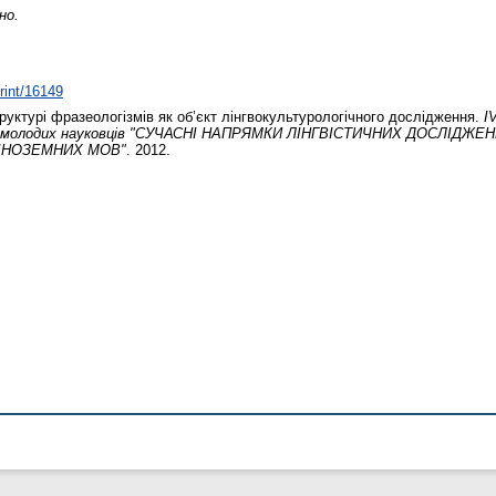
но.
print/16149
руктурі фразеологізмів як об’єкт лінгвокультурологічного дослідження.
І
а молодих науковців "CУЧАСНІ НАПРЯМКИ ЛІНГВІСТИЧНИХ ДОСЛІДЖЕ
ІНОЗЕМНИХ МОВ"
. 2012.