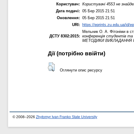
Користувач:
Користувачі 4553 не знайде
Дата подачі:
05 Бер 2015 21:51
Оновлення:
05 Бер 2015 21:51
URI:
https://eprints.zu.edu.ua/id/e
Мельник О. А.
Фітоніми в ст
ДСТУ 8302:2015:
конференція студентів т
МЕТОДИКИ ВИКЛАДАННЯ 
Дії ​​(потрібно ввійти)
Оглянути опис ресурсу
© 2008–2026
Zhytomyr Ivan Franko State University