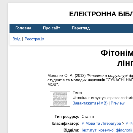
ЕЛЕКТРОННА БІБ
Головна
Про сайт
Перегляд
Вхід
Реєстрація
Фітонім
лін
Мельник О. А.
(2012)
Фітоніми в структурі фр
студентів та молодих науковців "CУЧАС
МОВ".
Текст
Фітоніми в структурі фразеологізмів
Завантажити (4MB)
|
Preview
Тип ресурсу:
Стаття
Класифікатор:
P Мова та Література
>
P Фі
Відділи:
Інститут іноземної філології