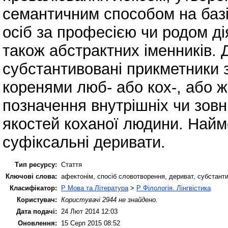
семантичним способом на базі
осіб за професією чи родом ді
також абстрактних іменників. Д
субстантивовані прикметники 
коренями люб- або кох-, або ж 
позначення внутрішніх чи зовн
якостей коханої людини. Найм
суфіксальні деривати.
Тип ресурсу:
Стаття
Ключові слова:
афектонім, спосіб словотворення, дериват, субстант
Класифікатор:
P Мова та Література
>
P Філологія. Лінгвістика
Користувач:
Користувачі 2944 не знайдено.
Дата подачі:
24 Лют 2014 12:03
Оновлення:
15 Серп 2015 08:52