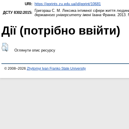
URI:
https://eprints.zu.edu.ua/id/eprint/10681
Григораш С. М.
Лексика інтимної сфери життя людини 
ДСТУ 8302:2015:
державного університету імені Івана Франка
. 2013.
Дії ​​(потрібно ввійти)
Оглянути опис ресурсу
© 2008–2026
Zhytomyr Ivan Franko State University