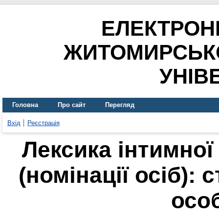
ЕЛЕКТРОН
ЖИТОМИРСЬК
УНІВ
Головна
Про сайт
Перегляд
Вхід
Реєстрація
Лексика інтимно
(номінації осіб):
осо