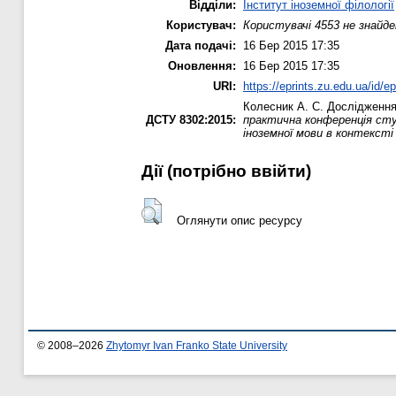
Відділи:
Інститут іноземної філології
Користувач:
Користувачі 4553 не знайде
Дата подачі:
16 Бер 2015 17:35
Оновлення:
16 Бер 2015 17:35
URI:
https://eprints.zu.edu.ua/id/e
Колесник А. С.
Дослідження 
ДСТУ 8302:2015:
практична конференція студ
іноземної мови в контексті 
Дії ​​(потрібно ввійти)
Оглянути опис ресурсу
© 2008–2026
Zhytomyr Ivan Franko State University