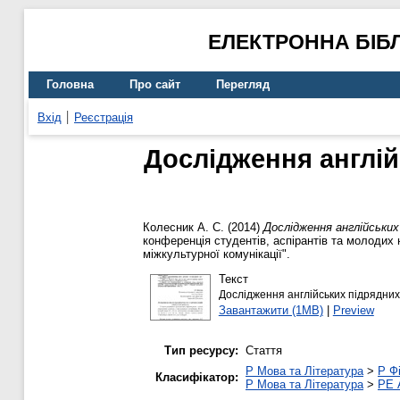
ЕЛЕКТРОННА БІБ
Головна
Про сайт
Перегляд
Вхід
Реєстрація
Дослідження англій
Колесник А. С.
(2014)
Дослідження англійських
конференція студентів, аспірантів та молодих 
міжкультурної комунікації".
Текст
Дослідження англійських підрядних 
Завантажити (1MB)
|
Preview
Тип ресурсу:
Стаття
P Мова та Література
>
P Фі
Класифікатор:
P Мова та Література
>
PE 