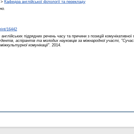
>
Кафедра англійської філології та перекладу
но.
print/16442
англійських підрядних речень часу та причини з позицій комунікативної
ентів, аспірантів та молодих науковців за міжнародної участі, "Сучасн
міжкультурної комунікації"
. 2014.